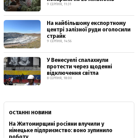
9 СЕРПНЯ, 11:31
На найбільшому експортному
центрі залізної руди оголосили
страйк
9 СЕРПНЯ, 14:56
У Венесуелі спалахнули
протести через щоденні
відключення світла
8 СЕРПНЯ, 18:00
ОСТАННІ НОВИНИ
На Житомирщині росіяни влучили у
німецьке підприємство: воно зупинило
роботу