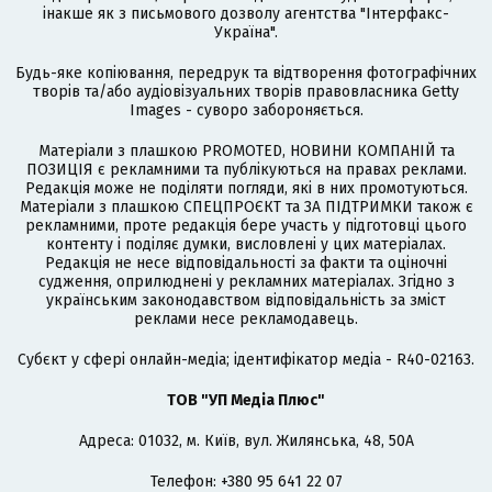
інакше як з письмового дозволу агентства "Інтерфакс-
Україна".
Будь-яке копіювання, передрук та відтворення фотографічних
творів та/або аудіовізуальних творів правовласника Getty
Images - суворо забороняється.
Матеріали з плашкою PROMOTED, НОВИНИ КОМПАНІЙ та
ПОЗИЦІЯ є рекламними та публікуються на правах реклами.
Редакція може не поділяти погляди, які в них промотуються.
Матеріали з плашкою СПЕЦПРОЄКТ та ЗА ПІДТРИМКИ також є
рекламними, проте редакція бере участь у підготовці цього
контенту і поділяє думки, висловлені у цих матеріалах.
Редакція не несе відповідальності за факти та оціночні
судження, оприлюднені у рекламних матеріалах. Згідно з
українським законодавством відповідальність за зміст
реклами несе рекламодавець.
Cубєкт у сфері онлайн-медіа; ідентифікатор медіа - R40-02163.
ТОВ "УП Медіа Плюс"
Адреса: 01032, м. Київ, вул. Жилянська, 48, 50А
Телефон: +380 95 641 22 07