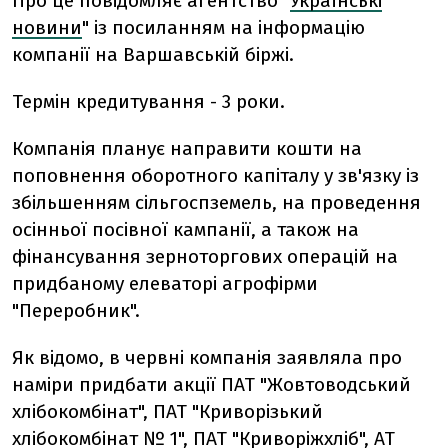
Про це повідомляє агентство "
Українські
новини
" із посиланням на інформацію
компанії на Варшавській біржі.
Термін кредитування - 3 роки.
Компанія планує направити кошти на
поповнення оборотного капіталу у зв'язку із
збільшенням сільгоспземель, на проведення
осінньої посівної кампанії, а також на
фінансування зерноторгових операцій на
придбаному елеваторі агрофірми
"Переробник".
Як відомо, в червні компанія заявляла про
наміри придбати акції ПАТ "Жовтоводський
хлібокомбінат", ПАТ "Криворізький
хлібокомбінат № 1", ПАТ "Криворіжхліб", АТ