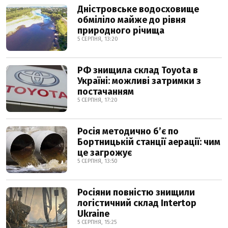
Дністровське водосховище
обміліло майже до рівня
природного річища
5 СЕРПНЯ, 13:20
РФ знищила склад Toyota в
Україні: можливі затримки з
постачанням
5 СЕРПНЯ, 17:20
Росія методично б’є по
Бортницькій станції аерації: чим
це загрожує
5 СЕРПНЯ, 13:50
Росіяни повністю знищили
логістичний склад Intertop
Ukraine
5 СЕРПНЯ, 15:25