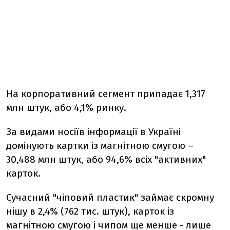
На корпоративний сегмент припадає 1,317
млн штук, або 4,1% ринку.
За видами носіїв інформації в Україні
домінують картки із магнітною смугою –
30,488 млн штук, або 94,6% всіх "активних"
карток.
Сучасний "чіповий пластик" займає скромну
нішу в 2,4% (762 тис. штук), карток із
магнітною смугою і чипом ще менше - лише