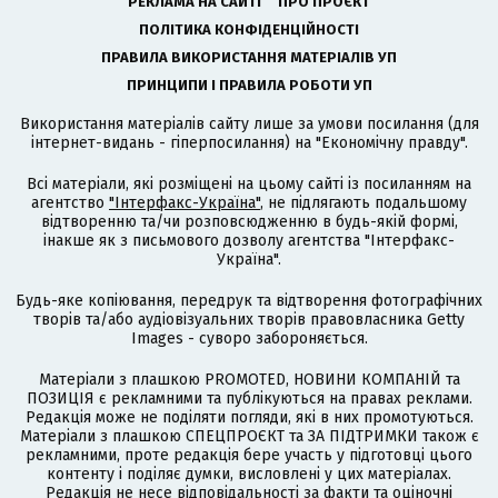
РЕКЛАМА НА САЙТІ
ПРО ПРОЄКТ
ПОЛІТИКА КОНФІДЕНЦІЙНОСТІ
ПРАВИЛА ВИКОРИСТАННЯ МАТЕРІАЛІВ УП
ПРИНЦИПИ І ПРАВИЛА РОБОТИ УП
Використання матеріалів сайту лише за умови посилання (для
інтернет-видань - гіперпосилання) на "Економічну правду".
Всі матеріали, які розміщені на цьому сайті із посиланням на
агентство
"Інтерфакс-Україна"
, не підлягають подальшому
відтворенню та/чи розповсюдженню в будь-якій формі,
інакше як з письмового дозволу агентства "Інтерфакс-
Україна".
Будь-яке копіювання, передрук та відтворення фотографічних
творів та/або аудіовізуальних творів правовласника Getty
Images - суворо забороняється.
Матеріали з плашкою PROMOTED, НОВИНИ КОМПАНІЙ та
ПОЗИЦІЯ є рекламними та публікуються на правах реклами.
Редакція може не поділяти погляди, які в них промотуються.
Матеріали з плашкою СПЕЦПРОЄКТ та ЗА ПІДТРИМКИ також є
рекламними, проте редакція бере участь у підготовці цього
контенту і поділяє думки, висловлені у цих матеріалах.
Редакція не несе відповідальності за факти та оціночні