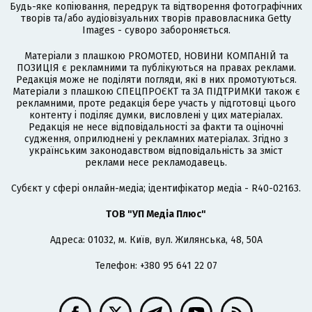
Будь-яке копіювання, передрук та відтворення фотографічних
творів та/або аудіовізуальних творів правовласника Getty
Images - суворо забороняється.
Матеріали з плашкою PROMOTED, НОВИНИ КОМПАНІЙ та
ПОЗИЦІЯ є рекламними та публікуються на правах реклами.
Редакція може не поділяти погляди, які в них промотуються.
Матеріали з плашкою СПЕЦПРОЄКТ та ЗА ПІДТРИМКИ також є
рекламними, проте редакція бере участь у підготовці цього
контенту і поділяє думки, висловлені у цих матеріалах.
Редакція не несе відповідальності за факти та оціночні
судження, оприлюднені у рекламних матеріалах. Згідно з
українським законодавством відповідальність за зміст
реклами несе рекламодавець.
Cубєкт у сфері онлайн-медіа; ідентифікатор медіа - R40-02163.
ТОВ "УП Медіа Плюс"
Адреса: 01032, м. Київ, вул. Жилянська, 48, 50А
Телефон: +380 95 641 22 07