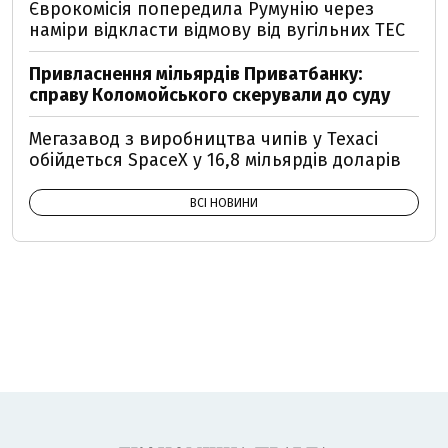
Єврокомісія попередила Румунію через
наміри відкласти відмову від вугільних ТЕС
Привласнення мільярдів Приватбанку:
справу Коломойського скерували до суду
Мегазавод з виробництва чипів у Техасі
обійдеться SpaceX у 16,8 мільярдів доларів
ВСІ НОВИНИ