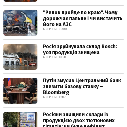
"Ринок пройде по краю". Чому
дорожчає пальне і чи вистачить
його на АЗС
6 СЕРПНЯ, 06:00
Росія зруйнувала склад Bosch:
уся продукція знищена
6 СЕРПНЯ, 10:50
Путін змусив Центральний банк
знизити базову ставку –
Bloomberg
6 СЕРПНЯ, 15:07
Росіяни знищили склади із
продукцією двох тютюнових
гігантів: чи буде дефіцит