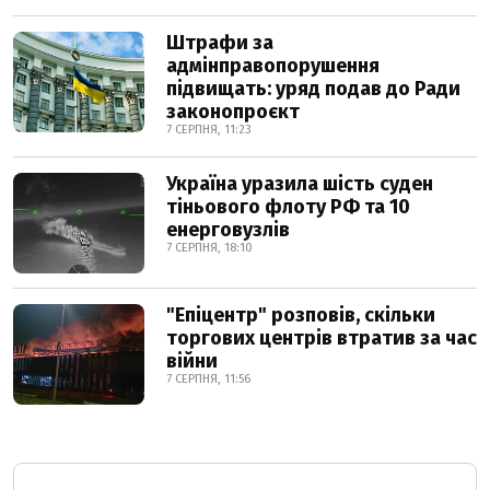
Штрафи за
адмінправопорушення
підвищать: уряд подав до Ради
законопроєкт
7 СЕРПНЯ, 11:23
Україна уразила шість суден
тіньового флоту РФ та 10
енерговузлів
7 СЕРПНЯ, 18:10
"Епіцентр" розповів, скільки
торгових центрів втратив за час
війни
7 СЕРПНЯ, 11:56