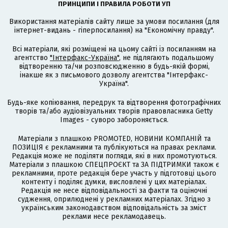
ПРИНЦИПИ І ПРАВИЛА РОБОТИ УП
Використання матеріалів сайту лише за умови посилання (для
інтернет-видань - гіперпосилання) на "Економічну правду".
Всі матеріали, які розміщені на цьому сайті із посиланням на
агентство
"Інтерфакс-Україна"
, не підлягають подальшому
відтворенню та/чи розповсюдженню в будь-якій формі,
інакше як з письмового дозволу агентства "Інтерфакс-
Україна".
Будь-яке копіювання, передрук та відтворення фотографічних
творів та/або аудіовізуальних творів правовласника Getty
Images - суворо забороняється.
Матеріали з плашкою PROMOTED, НОВИНИ КОМПАНІЙ та
ПОЗИЦІЯ є рекламними та публікуються на правах реклами.
Редакція може не поділяти погляди, які в них промотуються.
Матеріали з плашкою СПЕЦПРОЄКТ та ЗА ПІДТРИМКИ також є
рекламними, проте редакція бере участь у підготовці цього
контенту і поділяє думки, висловлені у цих матеріалах.
Редакція не несе відповідальності за факти та оціночні
судження, оприлюднені у рекламних матеріалах. Згідно з
українським законодавством відповідальність за зміст
реклами несе рекламодавець.