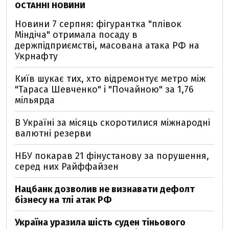
ОСТАННІ НОВИНИ
Новини 7 серпня: фігурантка "плівок
Міндіча" отримала посаду в
держпідприємстві, масована атака РФ на
Укрнафту
Київ шукає тих, хто відремонтує метро між
"Тараса Шевченко" і "Почайною" за 1,76
мільярда
В Україні за місяць скоротилися міжнародні
валютні резерви
НБУ покарав 21 фінустанову за порушення,
серед них Райффайзен
Нацбанк дозволив не визнавати дефолт
бізнесу на тлі атак РФ
Україна уразила шість суден тіньового