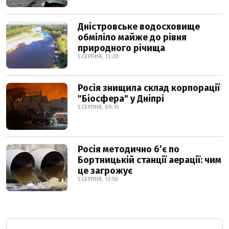
Дністровське водосховище
обміліло майже до рівня
природного річища
5 СЕРПНЯ, 13:20
Росія знищила склад корпорації
"Біосфера" у Дніпрі
5 СЕРПНЯ, 09:15
Росія методично б’є по
Бортницькій станції аерації: чим
це загрожує
5 СЕРПНЯ, 13:50