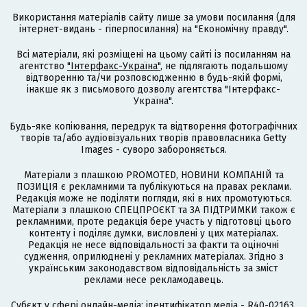
Використання матеріалів сайту лише за умови посилання (для
інтернет-видань - гіперпосилання) на "Економічну правду".
Всі матеріали, які розміщені на цьому сайті із посиланням на
агентство
"Інтерфакс-Україна"
, не підлягають подальшому
відтворенню та/чи розповсюдженню в будь-якій формі,
інакше як з письмового дозволу агентства "Інтерфакс-
Україна".
Будь-яке копіювання, передрук та відтворення фотографічних
творів та/або аудіовізуальних творів правовласника Getty
Images - суворо забороняється.
Матеріали з плашкою PROMOTED, НОВИНИ КОМПАНІЙ та
ПОЗИЦІЯ є рекламними та публікуються на правах реклами.
Редакція може не поділяти погляди, які в них промотуються.
Матеріали з плашкою СПЕЦПРОЄКТ та ЗА ПІДТРИМКИ також є
рекламними, проте редакція бере участь у підготовці цього
контенту і поділяє думки, висловлені у цих матеріалах.
Редакція не несе відповідальності за факти та оціночні
судження, оприлюднені у рекламних матеріалах. Згідно з
українським законодавством відповідальність за зміст
реклами несе рекламодавець.
Cубєкт у сфері онлайн-медіа; ідентифікатор медіа - R40-02163.