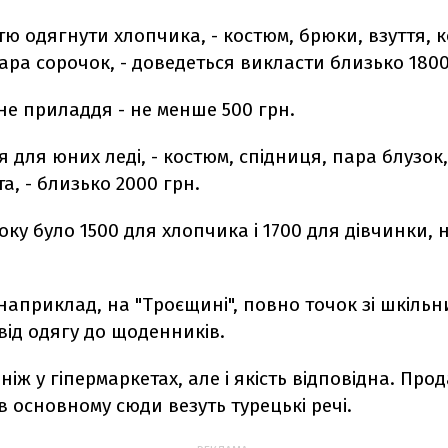
ю одягнути хлопчика, - костюм, брюки, взуття, 
ара сорочок, - доведеться викласти близько 1800
не приладдя - не менше 500 грн.
я для юних леді, - костюм, спідниця, пара блузок,
та, - близько 2000 грн.
ку було 1500 для хлопчика і 1700 для дівчинки, 
наприклад, на "Троєщині", повно точок зі шкіль
від одягу до щоденників.
ніж у гіпермаркетах, але і якість відповідна. Про
в основному сюди везуть турецькі речі.