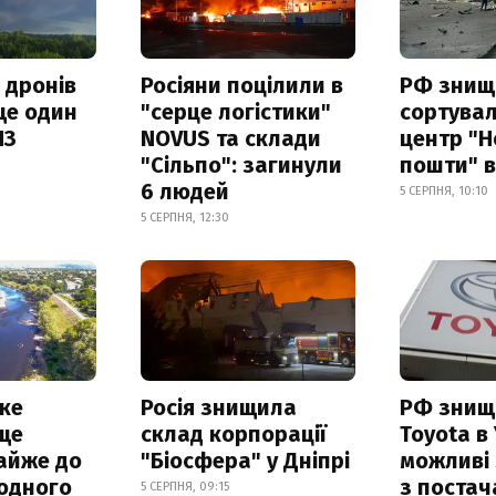
 дронів
Росіяни поцілили в
РФ знищ
ще один
"серце логістики"
сортува
ПЗ
NOVUS та склади
центр "Н
"Сільпо": загинули
пошти" в
6 людей
5 СЕРПНЯ, 10:10
5 СЕРПНЯ, 12:30
ке
Росія знищила
РФ знищ
ще
склад корпорації
Toyota в 
айже до
"Біосфера" у Дніпрі
можливі
родного
з поста
5 СЕРПНЯ, 09:15