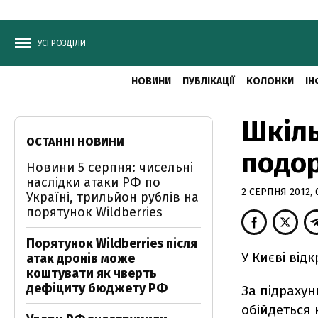
УСІ РОЗДІЛИ
НОВИНИ
ПУБЛІКАЦІЇ
КОЛОНКИ
ІН
Шкіль
ОСТАННІ НОВИНИ
подор
Новини 5 серпня: чисельні
наслідки атаки РФ по
2 СЕРПНЯ 2012, 
Україні, трильйон рублів на
порятунок Wildberries
Порятунок Wildberries після
У Києві від
атак дронів може
коштувати як чверть
дефіциту бюджету РФ
За підрахун
обійдеться 