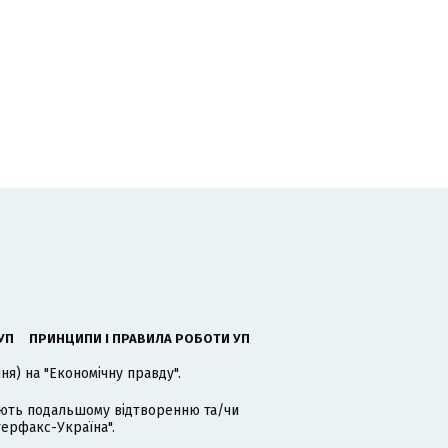
УП
ПРИНЦИПИ І ПРАВИЛА РОБОТИ УП
я) на "Економічну правду".
гають подальшому відтворенню та/чи
терфакс-Україна".