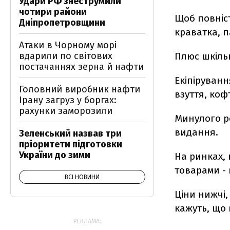
Удари РФ знеструмили
чотири райони
Щоб повніст
Дніпропетровщини
краватка, п
Атаки в Чорному морі
вдарили по світових
Плюс шкіль
постачаннях зерна й нафти
Екіпіруванн
Головний виробник нафти
взуття, коф
Ірану загруз у боргах:
рахунки заморозили
Минулого ро
видання.
Зеленський назвав три
пріоритети підготовки
України до зими
На ринках, 
товарами - 
ВСІ НОВИНИ
Ціни нижчі, 
кажуть, що 
РЕКЛАМА: