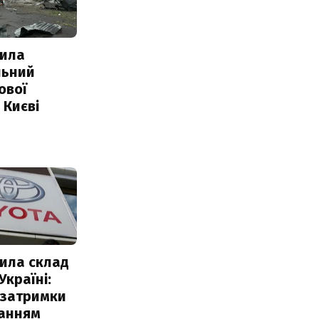
ила
льний
ової
 Києві
ила склад
Україні:
 затримки
чанням