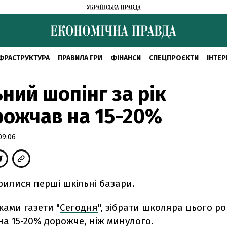
ФРАСТРУКТУРА
ПРАВИЛА ГРИ
ФІНАНСИ
СПЕЦПРОЄКТИ
ІНТЕР
ний шопінг за рік
ожчав на 15-20%
09:06
крилися перші шкільні базари.
ками газети "
Сегодня
", зібрати школяра цього ро
на 15-20% дорожче, ніж минулого.