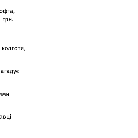
кофта,
 грн.
 колготи,
нагадує
ними
давці