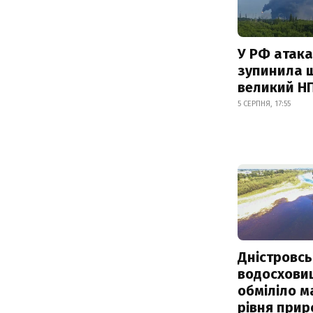
У РФ атака
зупинила 
великий Н
5 СЕРПНЯ, 17:55
Дністровсь
водосхови
обміліло м
рівня при