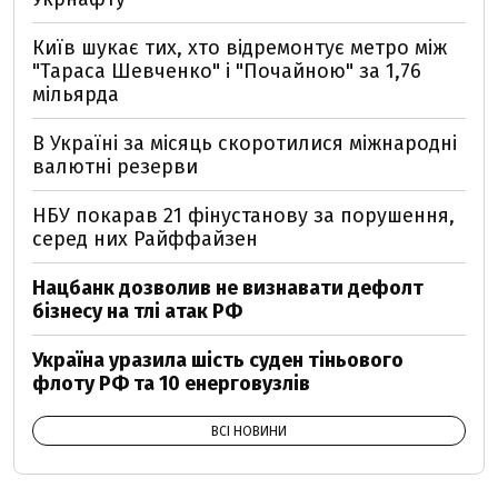
Київ шукає тих, хто відремонтує метро між
"Тараса Шевченко" і "Почайною" за 1,76
мільярда
В Україні за місяць скоротилися міжнародні
валютні резерви
НБУ покарав 21 фінустанову за порушення,
серед них Райффайзен
Нацбанк дозволив не визнавати дефолт
бізнесу на тлі атак РФ
Україна уразила шість суден тіньового
флоту РФ та 10 енерговузлів
ВСІ НОВИНИ