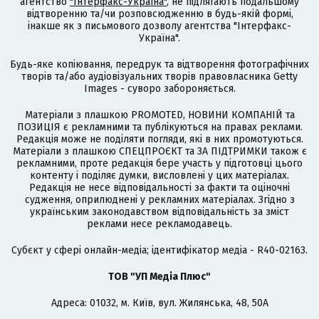
агентство
"Інтерфакс-Україна"
, не підлягають подальшому
відтворенню та/чи розповсюдженню в будь-якій формі,
інакше як з письмового дозволу агентства "Інтерфакс-
Україна".
Будь-яке копіювання, передрук та відтворення фотографічних
творів та/або аудіовізуальних творів правовласника Getty
Images - суворо забороняється.
Матеріали з плашкою PROMOTED, НОВИНИ КОМПАНІЙ та
ПОЗИЦІЯ є рекламними та публікуються на правах реклами.
Редакція може не поділяти погляди, які в них промотуються.
Матеріали з плашкою СПЕЦПРОЄКТ та ЗА ПІДТРИМКИ також є
рекламними, проте редакція бере участь у підготовці цього
контенту і поділяє думки, висловлені у цих матеріалах.
Редакція не несе відповідальності за факти та оціночні
судження, оприлюднені у рекламних матеріалах. Згідно з
українським законодавством відповідальність за зміст
реклами несе рекламодавець.
Cубєкт у сфері онлайн-медіа; ідентифікатор медіа - R40-02163.
ТОВ "УП Медіа Плюс"
Адреса: 01032, м. Київ, вул. Жилянська, 48, 50А