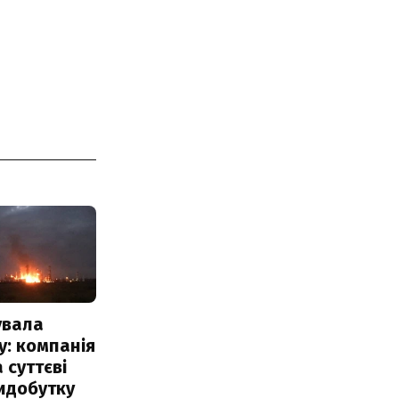
увала
: компанія
 суттєві
идобутку