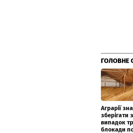
ГОЛОВНЕ 
Аграрії зн
зберігати 
випадок т
блокади по