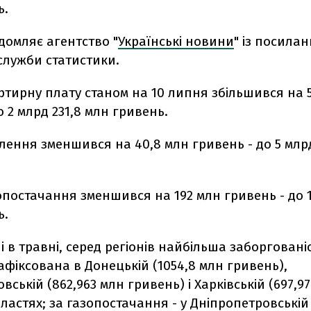
ь.
домляє агентство "
Українські новини
" із посила
служби статистики.
ртирну плату станом на 10 липня збільшився на 5
о 2 млрд 231,8 млн гривень.
лення зменшився на 40,8 млн гривень - до 5 млр
опостачання зменшився на 192 млн гривень - до 1
ь.
 і в травні, серед регіонів найбільша заборговані
фіксована в Донецькій (1054,8 млн гривень),
вській (862,963 млн гривень) і Харківській (697,9
ластях; за газопостачання - у Дніпропетровській 