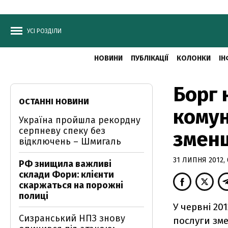
УСІ РОЗДІЛИ
НОВИНИ
ПУБЛІКАЦІЇ
КОЛОНКИ
ІН
Борг 
ОСТАННІ НОВИНИ
комун
Україна пройшла рекордну
серпневу спеку без
зменш
відключень – Шмигаль
31 ЛИПНЯ 2012, 
РФ знищила важливі
склади Фори: клієнти
скаржаться на порожні
полиці
У червні 20
Сизранський НПЗ знову
послуги зме