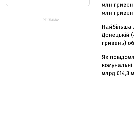
млн гривень)
млн гривень
РЕКЛАМА:
Найбільша з
Донецькій (
гривень) об
Як повідомл
комунальні 
млрд 614,3 