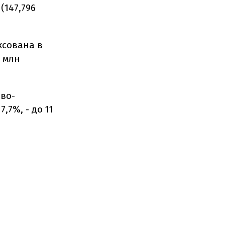
(147,796
ксована в
4 млн
ово-
,7%, - до 11