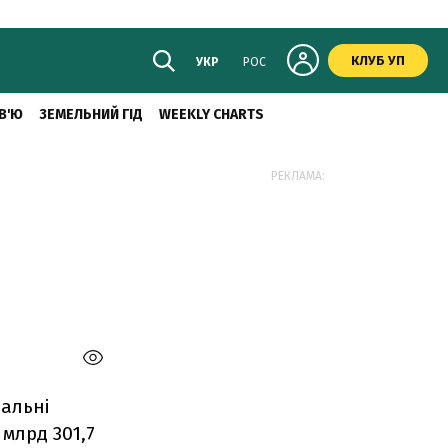
КЛУБ УП
УКР
РОС
В'Ю
ЗЕМЕЛЬНИЙ ГІД
WEEKLY CHARTS
РЕКЛАМА:
нальні
 млрд 301,7