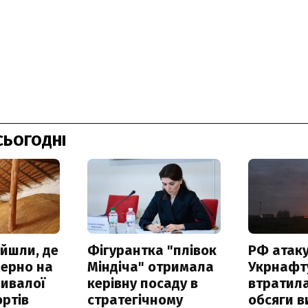
СЬОГОДНІ
айшли, де
Фігурантка "плівок
РФ атак
зерно на
Міндіча" отримала
Укрнафту
ривалої
керівну посаду в
втратила
ртів
стратегічному
обсяги в