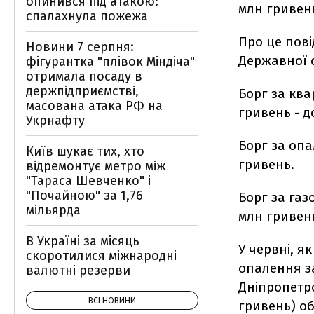
опинився під атакою:
млн гривен
спалахнула пожежа
Про це пові
Новини 7 серпня:
Державної 
фігурантка "плівок Міндіча"
отримала посаду в
держпідприємстві,
Борг за ква
масована атака РФ на
гривень - д
Укрнафту
Борг за опа
Київ шукає тих, хто
гривень.
відремонтує метро між
"Тараса Шевченко" і
"Почайною" за 1,76
Борг за газ
мільярда
млн гривен
В Україні за місяць
У червні, як
скоротилися міжнародні
опалення за
валютні резерви
Дніпропетро
ВСІ НОВИНИ
гривень) об