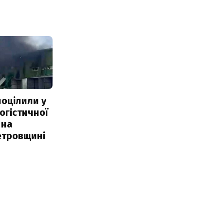
поцілили у
огістичної
 на
етровщині