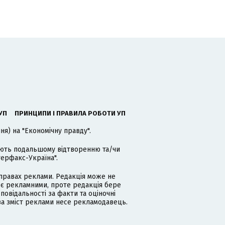
УП
ПРИНЦИПИ І ПРАВИЛА РОБОТИ УП
я) на "Економічну правду".
гають подальшому відтворенню та/чи
терфакс-Україна".
равах реклами. Редакція може не
 є рекламними, проте редакція бере
дповідальності за факти та оціночні
за зміст реклами несе рекламодавець.