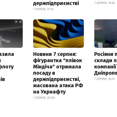
держпідприємстві
7 СЕРПНЯ, 16:50
7 СЕРПНЯ, 17:10
азила
Новини 7 серпня:
Росіяни 
н
фігурантка "плівок
склади л
флоту
Міндіча" отримала
компанії
посаду в
Дніпроп
ів
держпідприємстві,
7 СЕРПНЯ, 16:32
масована атака РФ
на Укрнафту
7 СЕРПНЯ, 20:00