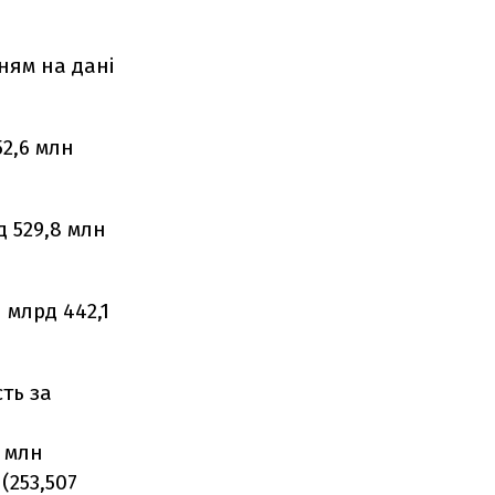
нням на дані
2,6 млн
д 529,8 млн
 млрд 442,1
сть за
7 млн
(253,507