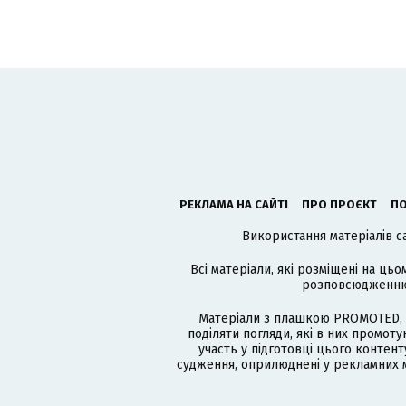
РЕКЛАМА НА САЙТІ
ПРО ПРОЄКТ
ПО
Використання матеріалів с
Всі матеріали, які розміщені на цьо
розповсюдженню в
Матеріали з плашкою PROMOTED, 
поділяти погляди, які в них промо
участь у підготовці цього контенту
судження, оприлюднені у рекламних м