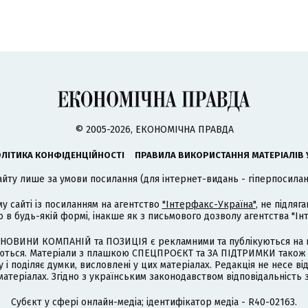
© 2005-2026, ЕКОНОМІЧНА ПРАВДА
ЛІТИКА КОНФІДЕНЦІЙНОСТІ
ПРАВИЛА ВИКОРИСТАННЯ МАТЕРІАЛІВ 
айту лише за умови посилання (для інтернет-видань - гіперпосиланн
му сайті із посиланням на агентство
"Інтерфакс-Україна"
, не підля
 будь-якій формі, інакше як з письмового дозволу агентства "Ін
НОВИНИ КОМПАНІЙ та ПОЗИЦІЯ є рекламними та публікуються на п
туються. Матеріали з плашкою СПЕЦПРОЄКТ та ЗА ПІДТРИМКИ також
 і поділяє думки, висловлені у цих матеріалах. Редакція не несе ві
атеріалах. Згідно з українським законодавством відповідальність 
Cубєкт у сфері онлайн-медіа; ідентифікатор медіа - R40-02163.