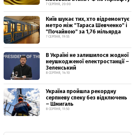
7 СЕРПНЯ, 20:00
Київ шукає тих, хто відремонтує
метро між "Тараса Шевченко" і
"Почайною" за 1,76 мільярда
7 СЕРПНЯ, 19:55
В Україні не залишилося жодної
неушкодженої електростанції –
Зеленський
8 СЕРПНЯ, 14:10
Україна пройшла рекордну
серпневу спеку без відключень
– Шмигаль
8 СЕРПНЯ, 11:50