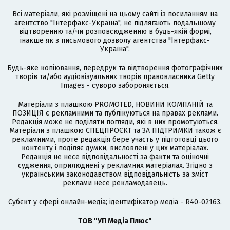
Всі матеріали, які розміщені на цьому сайті із посиланням на
агентство
"Інтерфакс-Україна"
, не підлягають подальшому
відтворенню та/чи розповсюдженню в будь-якій формі,
інакше як з письмового дозволу агентства "Інтерфакс-
Україна".
Будь-яке копіювання, передрук та відтворення фотографічних
творів та/або аудіовізуальних творів правовласника Getty
Images - суворо забороняється.
Матеріали з плашкою PROMOTED, НОВИНИ КОМПАНІЙ та
ПОЗИЦІЯ є рекламними та публікуються на правах реклами.
Редакція може не поділяти погляди, які в них промотуються.
Матеріали з плашкою СПЕЦПРОЄКТ та ЗА ПІДТРИМКИ також є
рекламними, проте редакція бере участь у підготовці цього
контенту і поділяє думки, висловлені у цих матеріалах.
Редакція не несе відповідальності за факти та оціночні
судження, оприлюднені у рекламних матеріалах. Згідно з
українським законодавством відповідальність за зміст
реклами несе рекламодавець.
Cубєкт у сфері онлайн-медіа; ідентифікатор медіа - R40-02163.
ТОВ "УП Медіа Плюс"