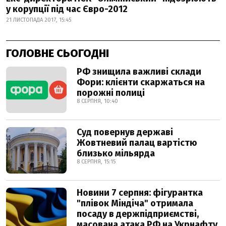
у корупції під час Євро-2012
21 ЛИСТОПАДА 2017, 15:45
ГОЛОВНЕ СЬОГОДНІ
РФ знищила важливі склади
Фори: клієнти скаржаться на
порожні полиці
8 СЕРПНЯ, 10:40
Суд повернув державі
Жовтневий палац вартістю
близько мільярда
8 СЕРПНЯ, 15:15
Новини 7 серпня: фігурантка
"плівок Міндіча" отримала
посаду в держпідприємстві,
масована атака РФ на Укрнафту