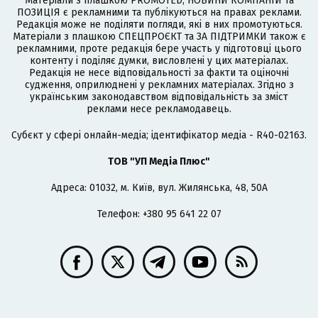
Матеріали з плашкою PROMOTED, НОВИНИ КОМПАНІЙ та
ПОЗИЦІЯ є рекламними та публікуються на правах реклами.
Редакція може не поділяти погляди, які в них промотуються.
Матеріали з плашкою СПЕЦПРОЄКТ та ЗА ПІДТРИМКИ також є
рекламними, проте редакція бере участь у підготовці цього
контенту і поділяє думки, висловлені у цих матеріалах.
Редакція не несе відповідальності за факти та оціночні
судження, оприлюднені у рекламних матеріалах. Згідно з
українським законодавством відповідальність за зміст
реклами несе рекламодавець.
Cубєкт у сфері онлайн-медіа; ідентифікатор медіа - R40-02163.
ТОВ "УП Медіа Плюс"
Адреса: 01032, м. Київ, вул. Жилянська, 48, 50А
Телефон: +380 95 641 22 07