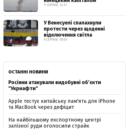
німецьким капіталом
9 СЕРПНЯ, 12:31
У Венесуелі спалахнули
протести через щоденні
відключення світла
8 СЕРПНЯ, 18:00
ОСТАННІ НОВИНИ
Росіяни атакували видобувні обʼєкти
"Укрнафти"
Apple тестує китайську пам'ять для iPhone
та MacBook через дефіцит
На найбільшому експортному центрі
залізної руди оголосили страйк