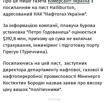
Про це пише газета
Комерсант-Україна
з
посиланням на лист Halliburton,
адресований НАК "Нафтогаз України".
За інформацією компанії, плавуча бурова
установка "Петро Годованець" оцінюється
$392,8 млн, причому ця сума не включає
страхування, інжиніринг і підготовку порту
Гіресун (Туреччина).
Посилаючись на цей лист, заступник
директора департаменту нафтової, газової й
нафтопереробної промисловості Міненерго
Костянтин Бородін назвав заяви про високу
ціну вишок "політичними".
РЕКЛАМА: