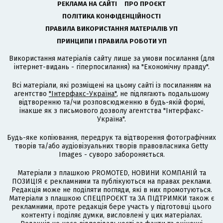
РЕКЛАМА НА САЙТІ
ПРО ПРОЄКТ
ПОЛІТИКА КОНФІДЕНЦІЙНОСТІ
ПРАВИЛА ВИКОРИСТАННЯ МАТЕРІАЛІВ УП
ПРИНЦИПИ І ПРАВИЛА РОБОТИ УП
Використання матеріалів сайту лише за умови посилання (для
інтернет-видань - гіперпосилання) на "Економічну правду".
Всі матеріали, які розміщені на цьому сайті із посиланням на
агентство
"Інтерфакс-Україна"
, не підлягають подальшому
відтворенню та/чи розповсюдженню в будь-якій формі,
інакше як з письмового дозволу агентства "Інтерфакс-
Україна".
Будь-яке копіювання, передрук та відтворення фотографічних
творів та/або аудіовізуальних творів правовласника Getty
Images - суворо забороняється.
Матеріали з плашкою PROMOTED, НОВИНИ КОМПАНІЙ та
ПОЗИЦІЯ є рекламними та публікуються на правах реклами.
Редакція може не поділяти погляди, які в них промотуються.
Матеріали з плашкою СПЕЦПРОЄКТ та ЗА ПІДТРИМКИ також є
рекламними, проте редакція бере участь у підготовці цього
контенту і поділяє думки, висловлені у цих матеріалах.