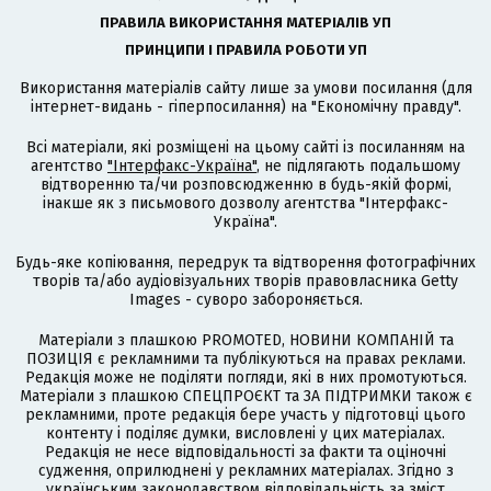
ПРАВИЛА ВИКОРИСТАННЯ МАТЕРІАЛІВ УП
ПРИНЦИПИ І ПРАВИЛА РОБОТИ УП
Використання матеріалів сайту лише за умови посилання (для
інтернет-видань - гіперпосилання) на "Економічну правду".
Всі матеріали, які розміщені на цьому сайті із посиланням на
агентство
"Інтерфакс-Україна"
, не підлягають подальшому
відтворенню та/чи розповсюдженню в будь-якій формі,
інакше як з письмового дозволу агентства "Інтерфакс-
Україна".
Будь-яке копіювання, передрук та відтворення фотографічних
творів та/або аудіовізуальних творів правовласника Getty
Images - суворо забороняється.
Матеріали з плашкою PROMOTED, НОВИНИ КОМПАНІЙ та
ПОЗИЦІЯ є рекламними та публікуються на правах реклами.
Редакція може не поділяти погляди, які в них промотуються.
Матеріали з плашкою СПЕЦПРОЄКТ та ЗА ПІДТРИМКИ також є
рекламними, проте редакція бере участь у підготовці цього
контенту і поділяє думки, висловлені у цих матеріалах.
Редакція не несе відповідальності за факти та оціночні
судження, оприлюднені у рекламних матеріалах. Згідно з
українським законодавством відповідальність за зміст