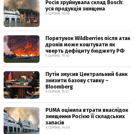
Росія зруйнувала склад Bosch:
уся продукція знищена
6 СЕРПНЯ, 10:50
Порятунок Wildberries після атак
дронів може коштувати як
чверть дефіциту бюджету РФ
5 СЕРПНЯ, 19:50
Путін змусив Центральний банк
знизити базову ставку –
Bloomberg
6 СЕРПНЯ, 15:07
PUMA оцінила втрати внаслідок
знищення Росією її складських
запасів
6 СЕРПНЯ, 14:00