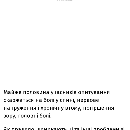
РЕКЛАМА:
Майже половина учасників опитування
скаржаться на болі у спині, нервове
напруження і хронічну втому, погіршення
зору, головні болі.
Як правило, виникають ці та інші проблеми зі