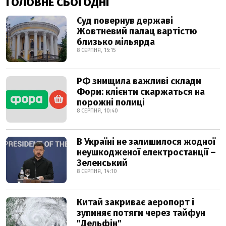
ГОЛОВНЕ СЬОГОДНІ
Суд повернув державі
Жовтневий палац вартістю
близько мільярда
8 СЕРПНЯ, 15:15
РФ знищила важливі склади
Фори: клієнти скаржаться на
порожні полиці
8 СЕРПНЯ, 10:40
В Україні не залишилося жодної
неушкодженої електростанції –
Зеленський
8 СЕРПНЯ, 14:10
Китай закриває аеропорт і
зупиняє потяги через тайфун
"Дельфін"