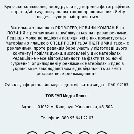
Будь-яке копіювання, передрук та відтворення фотографічних
творів та/або аудіовізуальних творів правовласника Getty
Images - суворо забороняється.
Матеріали з плашкою PROMOTED, НОВИНИ КОМПАНІЙ та
ПОЗИЦІЯ є рекламними та публікуються на правах реклами.
Редакція може не поділяти погляди, які в них промотуються.
Матеріали з плашкою СПЕЦПРОЄКТ та ЗА ПІДТРИМКИ також є
рекламними, проте редакція бере участь у підготовці цього
контенту і поділяє думки, висловлені у цих матеріалах.
Редакція не несе відповідальності за факти та оціночні
судження, оприлюднені у рекламних матеріалах. Згідно з
українським законодавством відповідальність за зміст
реклами несе рекламодавець.
Cубєкт у сфері онлайн-медіа; ідентифікатор медіа - R40-02163.
ТОВ "УП Медіа Плюс"
Адреса: 01032, м. Київ, вул. Жилянська, 48, 50А
Телефон: +380 95 641 22 07