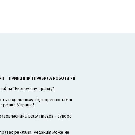
УП
ПРИНЦИПИ І ПРАВИЛА РОБОТИ УП
я) на "Економічну правду".
гають подальшому відтворенню та/чи
терфакс-Україна".
равовласника Getty Images - суворо
равах реклами. Редакція може не