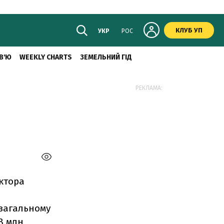
КЛУБ УП
УКР
РОС
В'Ю
WEEKLY CHARTS
ЗЕМЕЛЬНИЙ ГІД
РЕКЛАМА:
іктора
 загальному
8 млн