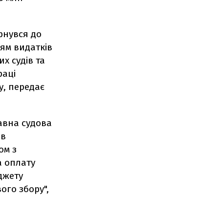
рнувся до
ям видатків
х судів та
раці
у, передає
авна судова
ів
ом з
а оплату
джету
ого збору",