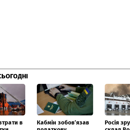
СЬОГОДНІ
втрати в
Кабмін зобовʼязав
Росія зр
итки
податкову
склад Bo