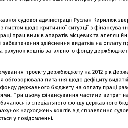
авної судової адміністрації Руслан Кирилюк зве
з листом щодо критичної ситуації з фінансуванн
раці працівників апаратів місцевих та апеляційни
і забезпечення здійснення видатків на оплату п
а рахунок коштів загального фонду держбюджет
ормування проекту держбюджету на 2012 рік Держ
ція обговорювала питання щодо дефіциту видатк
 фонду державного бюджету на оплату праці раз
ями. При цьому фінансування частини витрат н
дбачалося із спеціального фонду державного бю
рахунок надходжень коштів від справляння судов
ться у повідомленні.