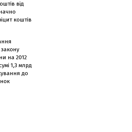
оштів від
значно
іцит коштів
ання
 закону
ни на 2012
умі 1,3 млрд
хування до
унок