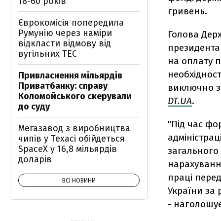
18-60 років
гривень.
Єврокомісія попередила
Румунію через наміри
Голова Держ
відкласти відмову від
президента 
вугільних ТЕС
на оплату п
необхідност
Привласнення мільярдів
Приватбанку: справу
виключно з
Коломойського скерували
DT.UA
.
до суду
"Під час ф
Мегазавод з виробництва
адміністра
чипів у Техасі обійдеться
SpaceX у 16,8 мільярдів
загального
доларів
нарахуванн
праці пере
ВСІ НОВИНИ
України за 
- наголошує