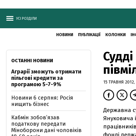
УСІ РОЗДІЛИ
НОВИНИ
ПУБЛІКАЦІЇ
КОЛОНКИ
ІН
Судді
ОСТАННІ НОВИНИ
півмі
Аграрії зможуть отримати
пільгові кредити за
15 ТРАВНЯ 2012, 
програмою 5-7-9%
Новини 6 серпня: Росія
нищить бізнес
Державна су
Кабмін зобовʼязав
Януковича 
податкову передати
працівників
Міноборони дані чоловіків
фонді держа