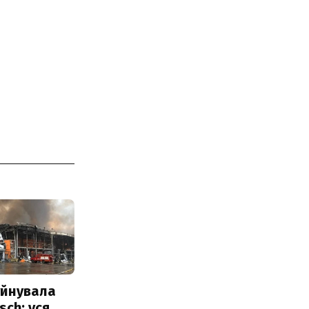
уйнувала
sch: уся