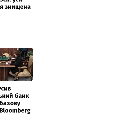
ія знищена
усив
ьний банк
 базову
 Bloomberg