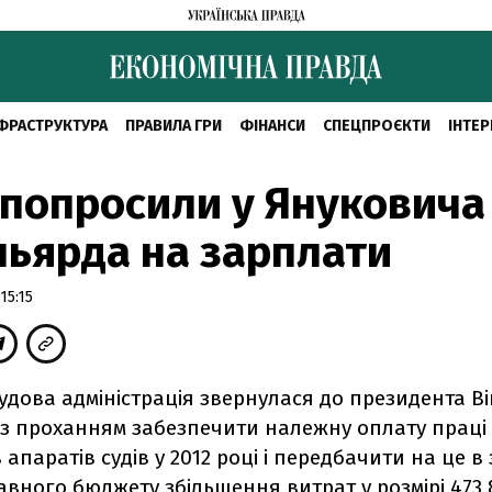
ФРАСТРУКТУРА
ПРАВИЛА ГРИ
ФІНАНСИ
СПЕЦПРОЄКТИ
ІНТЕР
 попросили у Януковича
льярда на зарплати
15:15
дова адміністрація звернулася до президента В
із проханням забезпечити належну оплату праці
 апаратів судів у 2012 році і передбачити на це в
вного бюджету збільшення витрат у розмірі 473,