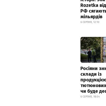
Rozetka від
РФ сягают
мільярдів
6 СЕРПНЯ, 12:10
Росіяни з
склади із
продукцією
тютюнових 
чи буде де
6 СЕРПНЯ, 18:04