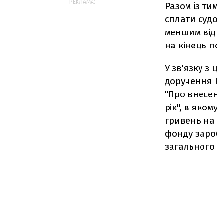
РЕКЛАМА:
Разом із ти
сплати судо
меншим від
на кінець п
У зв'язку 
доручення К
"Про внесен
рік", в яко
гривень на 
фонду зароб
загального