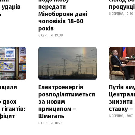
 ударів
передати
продукц
ь
Міноборони дані
6 СЕРПНЯ, 10:50
чоловіків 18-60
років
6 СЕРПНЯ, 19:39
нищили
Електроенергія
Путін зм
розподілятиметься
Централ
 двох
за новим
знизити
гігантів:
принципом –
ставку –
фіцит
Шмигаль
6 СЕРПНЯ, 15:07
6 СЕРПНЯ, 18:23