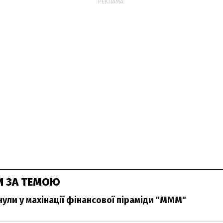
РЕКЛАМА:
И ЗА ТЕМОЮ
нули у махінації фінансової піраміди "МММ"