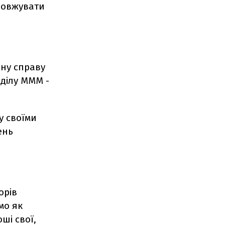
одовжувати
ну справу
зділу МММ -
у своїми
ень
орів
мо як
оші свої,