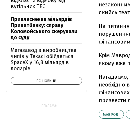
відкласти відмову від
незаконним
вугільних ТЕС
якийсь теат
Привласнення мільярдів
Приватбанку: справу
На питання 
Коломойського скерували
порушенням 
до суду
фінансовим
Мегазавод з виробництва
Крім Маврод
чипів у Техасі обійдеться
SpaceX у 16,8 мільярдів
якому вже 
доларів
Нагадаємо,
ВСІ НОВИНИ
необхідно в
фінансових 
призвести 
РЕКЛАМА:
МАВРОДІ