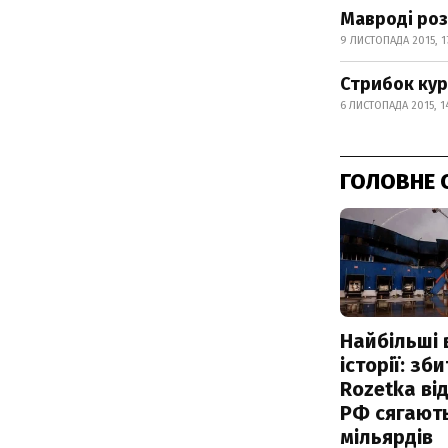
Мавроді роз
9 ЛИСТОПАДА 2015, 1
Стрибок кур
6 ЛИСТОПАДА 2015, 1
ГОЛОВНЕ 
Найбільші 
історії: зб
Rozetka від
РФ сягают
мільярдів