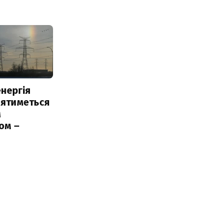
нергія
лятиметься
м
ом –
ь