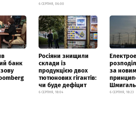
6 СЕРПНЯ, 06:00
ив
Росіяни знищили
Електрое
ий банк
склади із
розподі
азову
продукцією двох
за нови
loomberg
тютюнових гігантів:
принцип
чи буде дефіцит
Шмигал
6 СЕРПНЯ, 18:04
6 СЕРПНЯ, 18:23