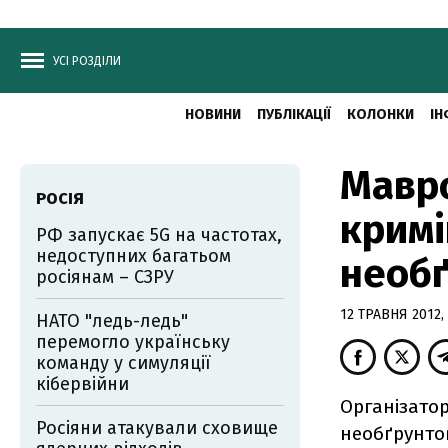
УСІ РОЗДІЛИ
НОВИНИ
ПУБЛІКАЦІЇ
КОЛОНКИ
ІН
Мавр
РОСІЯ
кримі
РФ запускає 5G на частотах,
недоступних багатьом
необ
росіянам – СЗРУ
12 ТРАВНЯ 2012, 
НАТО "ледь-ледь"
перемогло українську
команду у симуляції
кібервійни
Організатор
Росіяни атакували сховище
необґрунто