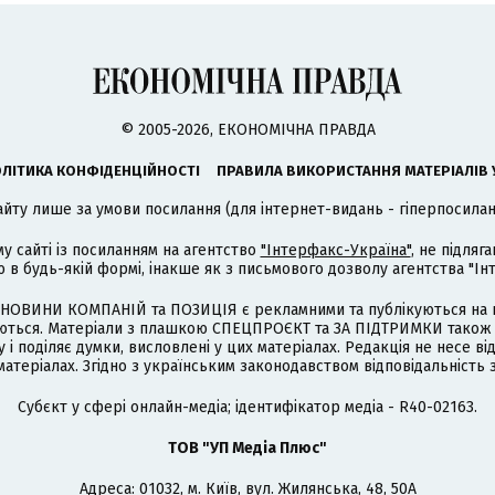
© 2005-2026, ЕКОНОМІЧНА ПРАВДА
ЛІТИКА КОНФІДЕНЦІЙНОСТІ
ПРАВИЛА ВИКОРИСТАННЯ МАТЕРІАЛІВ 
айту лише за умови посилання (для інтернет-видань - гіперпосиланн
му сайті із посиланням на агентство
"Інтерфакс-Україна"
, не підля
 будь-якій формі, інакше як з письмового дозволу агентства "Ін
НОВИНИ КОМПАНІЙ та ПОЗИЦІЯ є рекламними та публікуються на п
туються. Матеріали з плашкою СПЕЦПРОЄКТ та ЗА ПІДТРИМКИ також
 і поділяє думки, висловлені у цих матеріалах. Редакція не несе ві
атеріалах. Згідно з українським законодавством відповідальність 
Cубєкт у сфері онлайн-медіа; ідентифікатор медіа - R40-02163.
ТОВ "УП Медіа Плюс"
Адреса: 01032, м. Київ, вул. Жилянська, 48, 50А