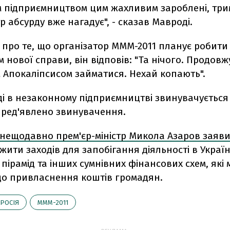
 підприємництвом цим жахливим зароблені, трим
р абсурду вже нагадує", - сказав Мавроді.
про те, що організатор МММ-2011 планує робити у
нової справи, він відповів: "Та нічого. Продов
 Апокаліпсисом займатися. Нехай копають".
і в незаконному підприємництві звинувачується 
пред'явлено звинувачення.
нещодавно прем'єр-міністр Микола Азаров заяв
жити заходів для запобігання діяльності в Україн
пірамід та інших сумнівних фінансових схем, які
до привласнення коштів громадян.
РОСІЯ
МММ-2011