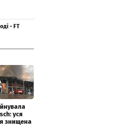
ді - FT
уйнувала
sch: уся
ія знищена