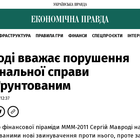
ФРАСТРУКТУРА
ПРАВИЛА ГРИ
ФІНАНСИ
СПЕЦПРОЄКТИ
ІНТЕР
оді вважає порушення
нальної справи
ґрунтованим
12:37
 фінансової піраміди МММ-2011 Сергій Мавроді н
ваними нові звинувачення проти нього, проте з