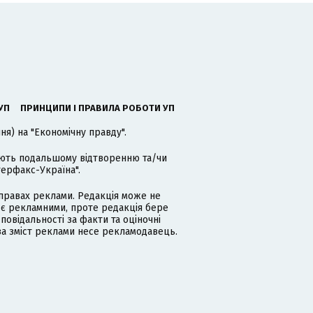
УП
ПРИНЦИПИ І ПРАВИЛА РОБОТИ УП
я) на "Економічну правду".
гають подальшому відтворенню та/чи
терфакс-Україна".
равах реклами. Редакція може не
 є рекламними, проте редакція бере
дповідальності за факти та оціночні
за зміст реклами несе рекламодавець.