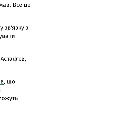
ав. Все це
 зв'язку з
жувати
Астаф'єв,
ив
, що
і
 можуть