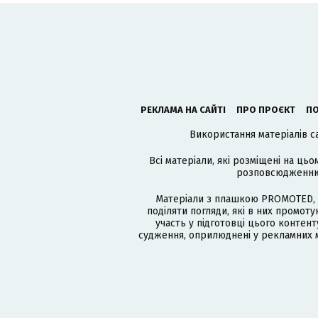
РЕКЛАМА НА САЙТІ
ПРО ПРОЄКТ
ПО
Використання матеріалів с
Всі матеріали, які розміщені на цьо
розповсюдженню в
Матеріали з плашкою PROMOTED, 
поділяти погляди, які в них промо
участь у підготовці цього контенту
судження, оприлюднені у рекламних м