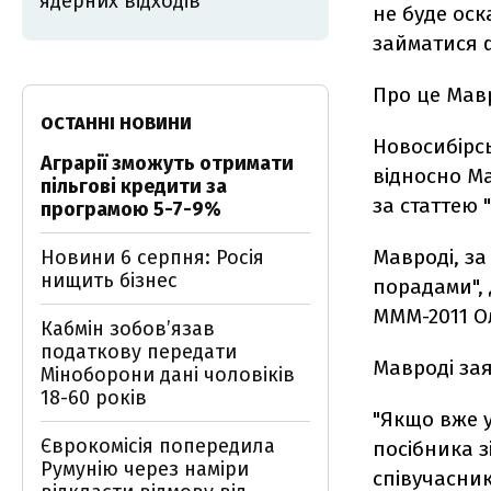
ядерних відходів
не буде оск
займатися 
Про це Мав
ОСТАННІ НОВИНИ
Новосибірс
Аграрії зможуть отримати
відносно Ма
пільгові кредити за
за статтею 
програмою 5-7-9%
Мавроді, з
Новини 6 серпня: Росія
нищить бізнес
порадами", 
МММ-2011 Ол
Кабмін зобовʼязав
податкову передати
Мавроді зая
Міноборони дані чоловіків
18-60 років
"Якщо вже у
Єврокомісія попередила
посібника з
Румунію через наміри
співучасникі