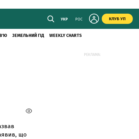
КЛУБ УП
УКР
РОС
В'Ю
ЗЕМЕЛЬНИЙ ГІД
WEEKLY CHARTS
РЕКЛАМА:
азвав
аявив, що