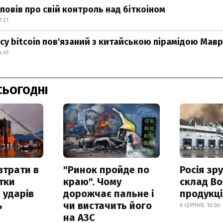
повів про свій контроль над біткоіном
7:21
су bitcoin пов'язаний з китайською пірамідою Мавро
4:45
СЬОГОДНІ
втрати в
"Ринок пройде по
Росія зр
итки
краю". Чому
склад Bo
 ударів
дорожчає пальне і
продукц
ь
чи вистачить його
6 СЕРПНЯ, 10:50
на АЗС