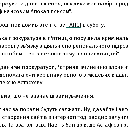
аржувати дане рішення, оскільки має намір "пр
фінансовим Апокаліпсисом".
роді повідомив агентству
РАПСІ
в суботу.
ька прокуратура в п'ятницю порушила криміналь
вроді у зв'язку з діяльністю регіонального підро
"пособництво в незаконному підприємництві".
а даними прокуратури, "сприяв вчиненню злочин
допомагаючи керівнику одного з місцевих відділ
ексію Астаф'єву.
вив, що не визнає ці звинувачення.
 нас за поради будуть саджати. Ну, давайте і авт
і створення сайтів в інтернеті тоді заодно залучи
в. Та взагалі всіх. Навіть банкірів, де Астаф'єв гр