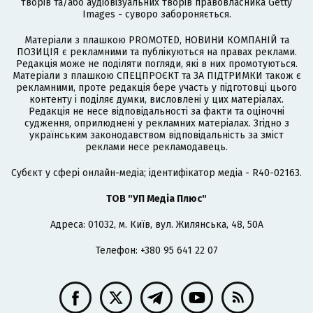
творів та/або аудіовізуальних творів правовласника Getty
Images - суворо забороняється.
Матеріали з плашкою PROMOTED, НОВИНИ КОМПАНІЙ та
ПОЗИЦІЯ є рекламними та публікуються на правах реклами.
Редакція може не поділяти погляди, які в них промотуються.
Матеріали з плашкою СПЕЦПРОЄКТ та ЗА ПІДТРИМКИ також є
рекламними, проте редакція бере участь у підготовці цього
контенту і поділяє думки, висловлені у цих матеріалах.
Редакція не несе відповідальності за факти та оціночні
судження, оприлюднені у рекламних матеріалах. Згідно з
українським законодавством відповідальність за зміст
реклами несе рекламодавець.
Cубєкт у сфері онлайн-медіа; ідентифікатор медіа - R40-02163.
ТОВ "УП Медіа Плюс"
Адреса: 01032, м. Київ, вул. Жилянська, 48, 50А
Телефон: +380 95 641 22 07