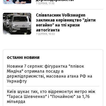
7 СЕРПНЯ, 17:10
Співвласник Volkswagen
закликав керівництво "діяти
негайно" на тлі кризи
автогіганта
7 СЕРПНЯ, 10:02
ОСТАННІ НОВИНИ
Новини 7 серпня: фігурантка "плівок
Міндіча" отримала посаду в
держпідприємстві, масована атака РФ на
Укрнафту
Київ шукає тих, хто відремонтує метро між
"Тараса Шевченко" і "Почайною" за 1,76
мільярда