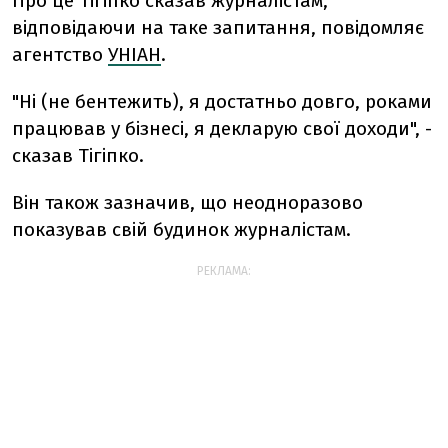
Про це Тігіпко сказав журналістам,
відповідаючи на таке запитання, повідомляє
агентство
УНІАН
.
"Ні (не бентежить), я достатньо довго, роками
працював у бізнесі, я декларую свої доходи", -
сказав Тігіпко.
Він також зазначив, що неодноразово
показував свій будинок журналістам.
РЕКЛАМА: