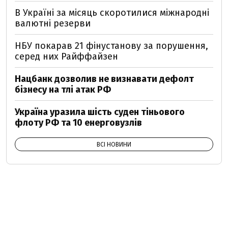
В Україні за місяць скоротилися міжнародні
валютні резерви
НБУ покарав 21 фінустанову за порушення,
серед них Райффайзен
Нацбанк дозволив не визнавати дефолт
бізнесу на тлі атак РФ
Україна уразила шість суден тіньового
флоту РФ та 10 енерговузлів
ВСІ НОВИНИ