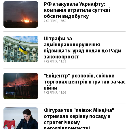
РФ атакувала Укрнафту:
компанія втратила суттєві
обсяги видобутку
7 СЕРПНЯ, 16:50
Штрафи за
адмінправопорушення
підвищать: уряд подав до Ради
законопроєкт
7 СЕРПНЯ, 11:23
"Епіцентр" розповів, скільки
торгових центрів втратив за час
війни
7 СЕРПНЯ, 11:56
Фігурантка "плівок Міндіча"
отримала керівну посаду в
стратегічному
держпідприємстві