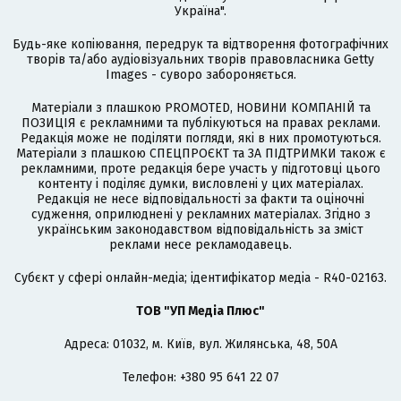
Україна".
Будь-яке копіювання, передрук та відтворення фотографічних
творів та/або аудіовізуальних творів правовласника Getty
Images - суворо забороняється.
Матеріали з плашкою PROMOTED, НОВИНИ КОМПАНІЙ та
ПОЗИЦІЯ є рекламними та публікуються на правах реклами.
Редакція може не поділяти погляди, які в них промотуються.
Матеріали з плашкою СПЕЦПРОЄКТ та ЗА ПІДТРИМКИ також є
рекламними, проте редакція бере участь у підготовці цього
контенту і поділяє думки, висловлені у цих матеріалах.
Редакція не несе відповідальності за факти та оціночні
судження, оприлюднені у рекламних матеріалах. Згідно з
українським законодавством відповідальність за зміст
реклами несе рекламодавець.
Cубєкт у сфері онлайн-медіа; ідентифікатор медіа - R40-02163.
ТОВ "УП Медіа Плюс"
Адреса: 01032, м. Київ, вул. Жилянська, 48, 50А
Телефон: +380 95 641 22 07