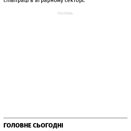
співпраці в аграрному секторі.
РЕКЛАМА:
ГОЛОВНЕ СЬОГОДНІ