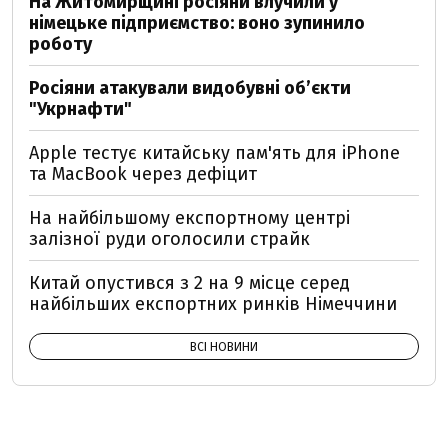
На Житомирщині росіяни влучили у
німецьке підприємство: воно зупинило
роботу
Росіяни атакували видобувні обʼєкти
"Укрнафти"
Apple тестує китайську пам'ять для iPhone
та MacBook через дефіцит
На найбільшому експортному центрі
залізної руди оголосили страйк
Китай опустився з 2 на 9 місце серед
найбільших експортних ринків Німеччини
ВСІ НОВИНИ