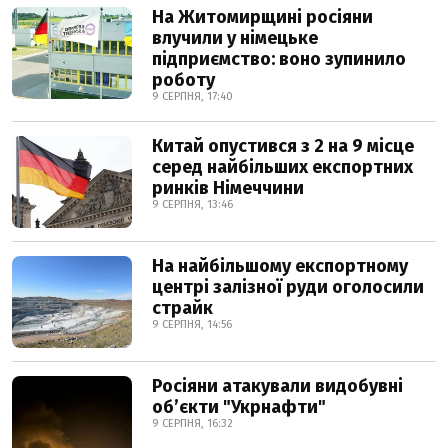
На Житомирщині росіяни
влучили у німецьке
підприємство: воно зупинило
роботу
9 СЕРПНЯ, 17:40
Китай опустився з 2 на 9 місце
серед найбільших експортних
ринків Німеччини
9 СЕРПНЯ, 13:46
На найбільшому експортному
центрі залізної руди оголосили
страйк
9 СЕРПНЯ, 14:56
Росіяни атакували видобувні
обʼєкти "Укрнафти"
9 СЕРПНЯ, 16:32