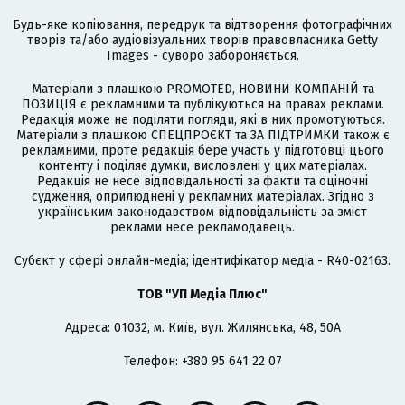
Будь-яке копіювання, передрук та відтворення фотографічних
творів та/або аудіовізуальних творів правовласника Getty
Images - суворо забороняється.
Матеріали з плашкою PROMOTED, НОВИНИ КОМПАНІЙ та
ПОЗИЦІЯ є рекламними та публікуються на правах реклами.
Редакція може не поділяти погляди, які в них промотуються.
Матеріали з плашкою СПЕЦПРОЄКТ та ЗА ПІДТРИМКИ також є
рекламними, проте редакція бере участь у підготовці цього
контенту і поділяє думки, висловлені у цих матеріалах.
Редакція не несе відповідальності за факти та оціночні
судження, оприлюднені у рекламних матеріалах. Згідно з
українським законодавством відповідальність за зміст
реклами несе рекламодавець.
Cубєкт у сфері онлайн-медіа; ідентифікатор медіа - R40-02163.
ТОВ "УП Медіа Плюс"
Адреса: 01032, м. Київ, вул. Жилянська, 48, 50А
Телефон: +380 95 641 22 07