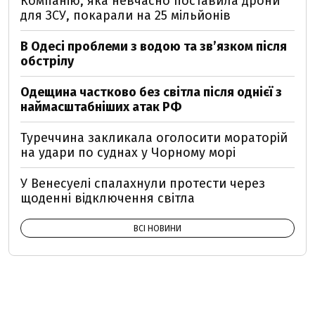
Компанію, яка невчасно поставила дрони
для ЗСУ, покарали на 25 мільйонів
В Одесі проблеми з водою та звʼязком після
обстрілу
Одещина частково без світла після однієї з
наймасштабніших атак РФ
Туреччина закликала оголосити мораторій
на удари по суднах у Чорному морі
У Венесуелі спалахнули протести через
щоденні відключення світла
ВСІ НОВИНИ