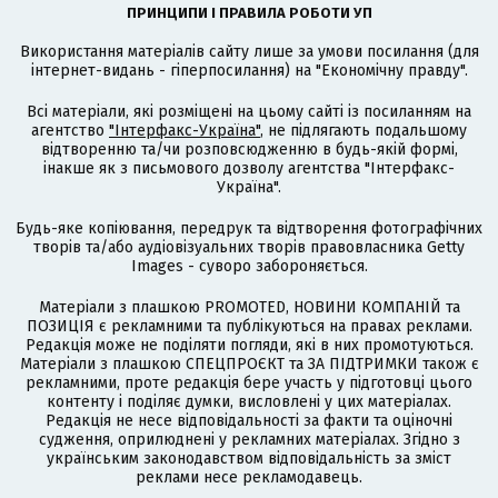
ПРИНЦИПИ І ПРАВИЛА РОБОТИ УП
Використання матеріалів сайту лише за умови посилання (для
інтернет-видань - гіперпосилання) на "Економічну правду".
Всі матеріали, які розміщені на цьому сайті із посиланням на
агентство
"Інтерфакс-Україна"
, не підлягають подальшому
відтворенню та/чи розповсюдженню в будь-якій формі,
інакше як з письмового дозволу агентства "Інтерфакс-
Україна".
Будь-яке копіювання, передрук та відтворення фотографічних
творів та/або аудіовізуальних творів правовласника Getty
Images - суворо забороняється.
Матеріали з плашкою PROMOTED, НОВИНИ КОМПАНІЙ та
ПОЗИЦІЯ є рекламними та публікуються на правах реклами.
Редакція може не поділяти погляди, які в них промотуються.
Матеріали з плашкою СПЕЦПРОЄКТ та ЗА ПІДТРИМКИ також є
рекламними, проте редакція бере участь у підготовці цього
контенту і поділяє думки, висловлені у цих матеріалах.
Редакція не несе відповідальності за факти та оціночні
судження, оприлюднені у рекламних матеріалах. Згідно з
українським законодавством відповідальність за зміст
реклами несе рекламодавець.