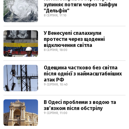
зупиняє потяги через тайфун
"Дельфін"
8 СЕРПНЯ, 17:10
У Венесуелі спалахнули
протести через щоденні
відключення світла
8 СЕРПНЯ, 18:00
Одещина частково без світла
після однієї з наймасштабніших
атак РФ
9 СЕРПНЯ, 10:40
В Одесі проблеми з водою та
звʼязком після обстрілу
9 СЕРПНЯ, 11:00