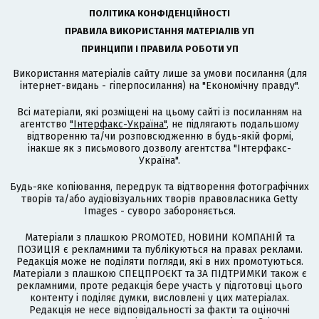
ПОЛІТИКА КОНФІДЕНЦІЙНОСТІ
ПРАВИЛА ВИКОРИСТАННЯ МАТЕРІАЛІВ УП
ПРИНЦИПИ І ПРАВИЛА РОБОТИ УП
Використання матеріалів сайту лише за умови посилання (для
інтернет-видань - гіперпосилання) на "Економічну правду".
Всі матеріали, які розміщені на цьому сайті із посиланням на
агентство
"Інтерфакс-Україна"
, не підлягають подальшому
відтворенню та/чи розповсюдженню в будь-якій формі,
інакше як з письмового дозволу агентства "Інтерфакс-
Україна".
Будь-яке копіювання, передрук та відтворення фотографічних
творів та/або аудіовізуальних творів правовласника Getty
Images - суворо забороняється.
Матеріали з плашкою PROMOTED, НОВИНИ КОМПАНІЙ та
ПОЗИЦІЯ є рекламними та публікуються на правах реклами.
Редакція може не поділяти погляди, які в них промотуються.
Матеріали з плашкою СПЕЦПРОЄКТ та ЗА ПІДТРИМКИ також є
рекламними, проте редакція бере участь у підготовці цього
контенту і поділяє думки, висловлені у цих матеріалах.
Редакція не несе відповідальності за факти та оціночні