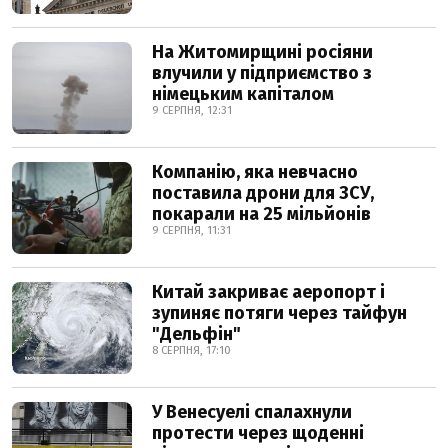
На Житомирщині росіяни
влучили у підприємство з
німецьким капіталом
9 СЕРПНЯ, 12:31
Компанію, яка невчасно
поставила дрони для ЗСУ,
покарали на 25 мільйонів
9 СЕРПНЯ, 11:31
Китай закриває аеропорт і
зупиняє потяги через тайфун
"Дельфін"
8 СЕРПНЯ, 17:10
У Венесуелі спалахнули
протести через щоденні