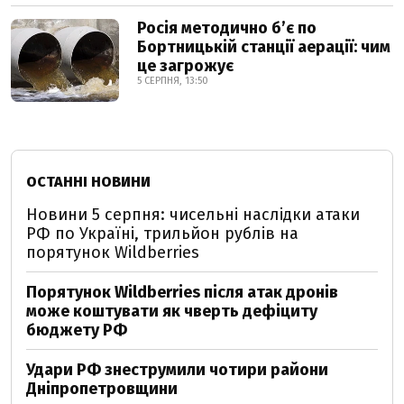
Росія методично б’є по
Бортницькій станції аерації: чим
це загрожує
5 СЕРПНЯ, 13:50
ОСТАННІ НОВИНИ
Новини 5 серпня: чисельні наслідки атаки
РФ по Україні, трильйон рублів на
порятунок Wildberries
Порятунок Wildberries після атак дронів
може коштувати як чверть дефіциту
бюджету РФ
Удари РФ знеструмили чотири райони
Дніпропетровщини