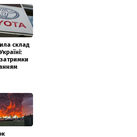
ила склад
Україні:
 затримки
чанням
ок