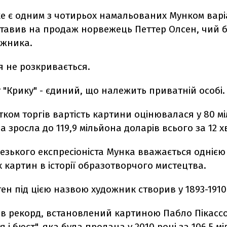
ке є одним з чотирьох намальованих Мунком варі
ставив на продаж норвежець Петтер Олсен, чий 
ожника.
я не розкривається.
 "Крику" - єдиний, що належить приватній особі.
ком торгів вартість картини оцінювалася у 80 м
на зросла до 119,9 мільйона доларів всього за 12 
езького експресіоніста Мунка вважається однією
 картин в історії образотворчого мистецтва.
ен під цією назвою художник створив у 1893-1910
ив рекорд, встановлений картиною Пабло Пікассо
я і бюст", яка була продана у 2010 році за 106,5 м