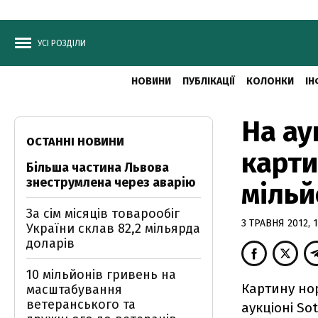
УСІ РОЗДІЛИ
НОВИНИ
ПУБЛІКАЦІЇ
КОЛОНКИ
ІН
На ау
ОСТАННІ НОВИНИ
карти
Більша частина Львова
знеструмлена через аварію
мільй
За сім місяців товарообіг
3 ТРАВНЯ 2012, 1
України склав 82,2 мільярда
доларів
10 мільйонів гривень на
Картину но
масштабування
ветеранського та
аукціоні Sot