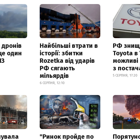
 дронів
Найбільші втрати в
РФ знищ
ще один
історії: збитки
Toyota в 
ПЗ
Rozetka від ударів
можливі
РФ сягають
з поста
мільярдів
5 СЕРПНЯ, 17:20
6 СЕРПНЯ, 12:10
нувала
"Ринок пройде по
Порятун