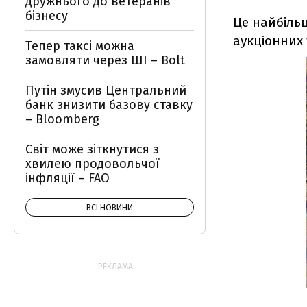
дружнього до ветеранів
бізнесу
Це найбільш
аукціонних 
Тепер таксі можна
замовляти через ШІ – Bolt
Путін змусив Центральний
банк знизити базову ставку
– Bloomberg
Світ може зіткнутися з
хвилею продовольчої
інфляції – FAO
ВСІ НОВИНИ
РЕКЛАМА: