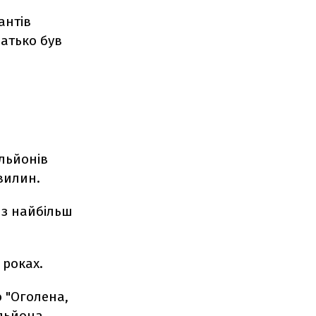
антів
батько був
ільйонів
хвилин.
 з найбільш
 роках.
 "Оголена,
ільйона