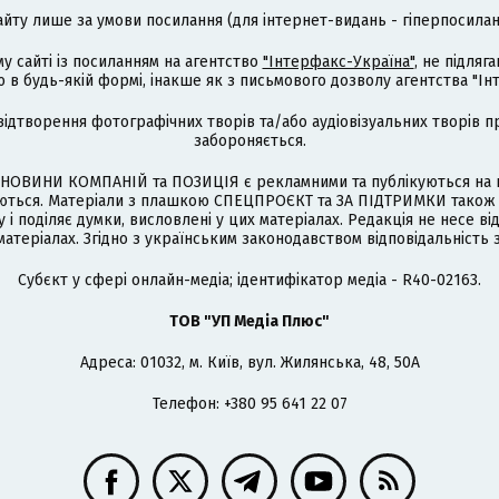
айту лише за умови посилання (для інтернет-видань - гіперпосиланн
му сайті із посиланням на агентство
"Інтерфакс-Україна"
, не підля
 будь-якій формі, інакше як з письмового дозволу агентства "Ін
відтворення фотографічних творів та/або аудіовізуальних творів п
забороняється.
НОВИНИ КОМПАНІЙ та ПОЗИЦІЯ є рекламними та публікуються на п
туються. Матеріали з плашкою СПЕЦПРОЄКТ та ЗА ПІДТРИМКИ також
 і поділяє думки, висловлені у цих матеріалах. Редакція не несе ві
атеріалах. Згідно з українським законодавством відповідальність 
Cубєкт у сфері онлайн-медіа; ідентифікатор медіа - R40-02163.
ТОВ "УП Медіа Плюс"
Адреса: 01032, м. Київ, вул. Жилянська, 48, 50А
Телефон: +380 95 641 22 07