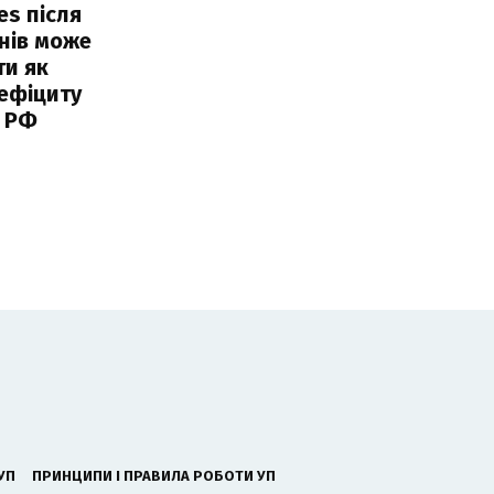
es після
нів може
ти як
ефіциту
 РФ
УП
ПРИНЦИПИ І ПРАВИЛА РОБОТИ УП