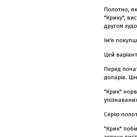
Полотно, я
"Крику", ви
другом худ
Ім'я покупц
Цей варіант
Перед почат
доларів. Ці
"Крик" норв
упізнаваних
Серію полот
"Крик" поб
зелене лист