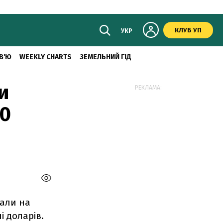
КЛУБ УП
УКР
В'Ю
WEEKLY CHARTS
ЗЕМЕЛЬНИЙ ГІД
и
РЕКЛАМА:
20
дали на
і доларів.