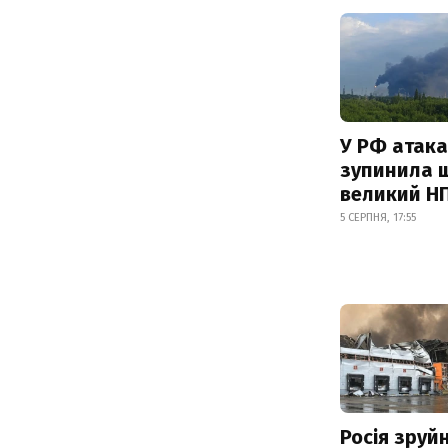
У РФ атака
зупинила 
великий Н
5 СЕРПНЯ, 17:55
Росія зруй