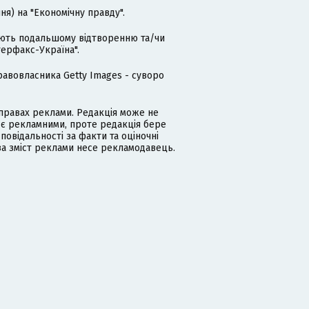
я) на "Економічну правду".
гають подальшому відтворенню та/чи
терфакс-Україна".
равовласника Getty Images - суворо
равах реклами. Редакція може не
 є рекламними, проте редакція бере
дповідальності за факти та оціночні
за зміст реклами несе рекламодавець.