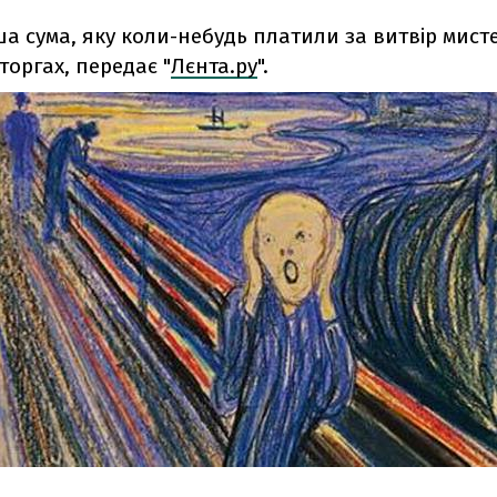
а сума, яку коли-небудь платили за витвір мист
торгах, передає "
Лєнта.ру
".