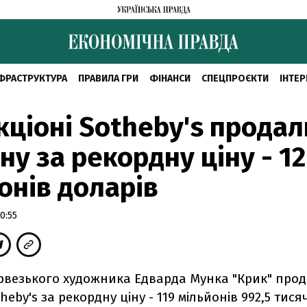
ФРАСТРУКТУРА
ПРАВИЛА ГРИ
ФІНАНСИ
СПЕЦПРОЄКТИ
ІНТЕР
кціоні Sotheby's продал
ну за рекордну ціну - 1
онів доларів
0:55
рвезького художника Едварда Мунка "Крик" про
heby's за рекордну ціну - 119 мільйонів 992,5 тисяч