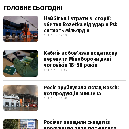
ГОЛОВНЕ СЬОГОДНІ
Найбільші втрати в історії:
збитки Rozetka від ударів РФ
сягають мільярдів
6 СЕРПНЯ, 12:10
Кабмін зобовʼязав податкову
передати Міноборони дані
чоловіків 18-60 років
6 СЕРПНЯ, 19:39
Росія зруйнувала склад Bosch:
уся продукція знищена
6 СЕРПНЯ, 10:50
Росіяни знищили склади із
продукцією двох тютюнових