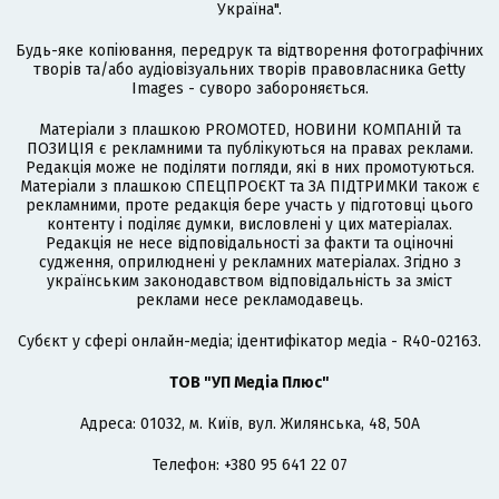
Україна".
Будь-яке копіювання, передрук та відтворення фотографічних
творів та/або аудіовізуальних творів правовласника Getty
Images - суворо забороняється.
Матеріали з плашкою PROMOTED, НОВИНИ КОМПАНІЙ та
ПОЗИЦІЯ є рекламними та публікуються на правах реклами.
Редакція може не поділяти погляди, які в них промотуються.
Матеріали з плашкою СПЕЦПРОЄКТ та ЗА ПІДТРИМКИ також є
рекламними, проте редакція бере участь у підготовці цього
контенту і поділяє думки, висловлені у цих матеріалах.
Редакція не несе відповідальності за факти та оціночні
судження, оприлюднені у рекламних матеріалах. Згідно з
українським законодавством відповідальність за зміст
реклами несе рекламодавець.
Cубєкт у сфері онлайн-медіа; ідентифікатор медіа - R40-02163.
ТОВ "УП Медіа Плюс"
Адреса: 01032, м. Київ, вул. Жилянська, 48, 50А
Телефон: +380 95 641 22 07