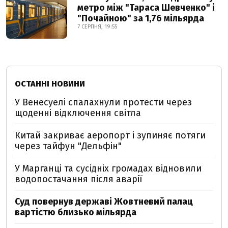
метро між "Тараса Шевченко" і
"Почайною" за 1,76 мільярда
7 СЕРПНЯ, 19:55
ОСТАННІ НОВИНИ
У Венесуелі спалахнули протести через
щоденні відключення світла
Китай закриває аеропорт і зупиняє потяги
через тайфун "Дельфін"
У Марганці та сусідніх громадах відновили
водопостачання після аварії
Суд повернув державі Жовтневий палац
вартістю близько мільярда