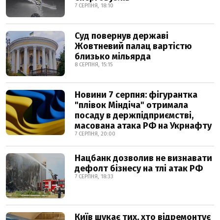
7 СЕРПНЯ, 18:10
Суд повернув державі
Жовтневий палац вартістю
близько мільярда
8 СЕРПНЯ, 15:15
Новини 7 серпня: фігурантка
"плівок Міндіча" отримала
посаду в держпідприємстві,
масована атака РФ на Укрнафту
7 СЕРПНЯ, 20:00
Нацбанк дозволив не визнавати
дефолт бізнесу на тлі атак РФ
7 СЕРПНЯ, 18:33
Київ шукає тих, хто відремонтує