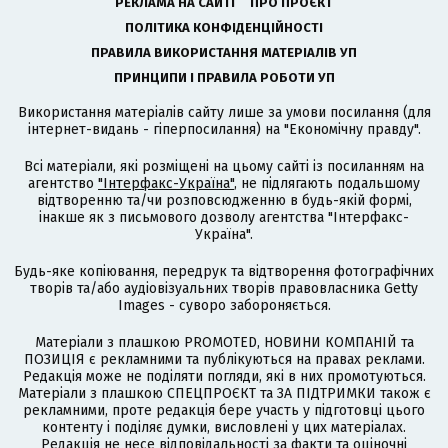
РЕКЛАМА НА САЙТІ
ПРО ПРОЄКТ
ПОЛІТИКА КОНФІДЕНЦІЙНОСТІ
ПРАВИЛА ВИКОРИСТАННЯ МАТЕРІАЛІВ УП
ПРИНЦИПИ І ПРАВИЛА РОБОТИ УП
Використання матеріалів сайту лише за умови посилання (для
інтернет-видань - гіперпосилання) на "Економічну правду".
Всі матеріали, які розміщені на цьому сайті із посиланням на
агентство
"Інтерфакс-Україна"
, не підлягають подальшому
відтворенню та/чи розповсюдженню в будь-якій формі,
інакше як з письмового дозволу агентства "Інтерфакс-
Україна".
Будь-яке копіювання, передрук та відтворення фотографічних
творів та/або аудіовізуальних творів правовласника Getty
Images - суворо забороняється.
Матеріали з плашкою PROMOTED, НОВИНИ КОМПАНІЙ та
ПОЗИЦІЯ є рекламними та публікуються на правах реклами.
Редакція може не поділяти погляди, які в них промотуються.
Матеріали з плашкою СПЕЦПРОЄКТ та ЗА ПІДТРИМКИ також є
рекламними, проте редакція бере участь у підготовці цього
контенту і поділяє думки, висловлені у цих матеріалах.
Редакція не несе відповідальності за факти та оціночні