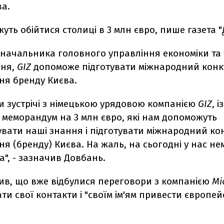
ва.
уть обійтися столиці в 3 млн євро, пише газета "
 начальника головного управління економіки та
аня,
GIZ
допоможе підготувати міжнародний конк
ня бренду Києва.
и зустрічі з німецькою урядовою компанією
GIZ
, 
 меморандум на 3 млн євро, які нам допоможуть
вати наші знання і підготувати міжнародний кон
я (бренду) Києва. На жаль, на сьогодні у нас не
ла", - зазначив Довбань.
мив, що вже відбулися переговори з компанією
Mi
ти свої контакти і "своїм ім'ям привести європей