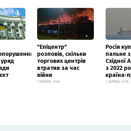
а
"Епіцентр"
Росія ку
опорушення
розповів, скільки
пальне з
 уряд
торгових центрів
Східної 
ади
втратив за час
з 2022 ро
єкт
війни
країна-
7 СЕРПНЯ, 11:56
7 СЕРПНЯ, 13:35