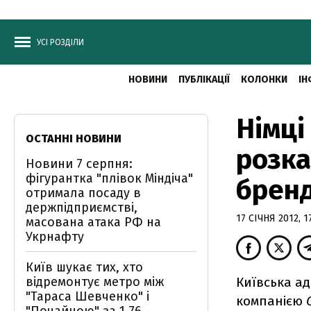
УСІ РОЗДІЛИ
НОВИНИ
ПУБЛІКАЦІЇ
КОЛОНКИ
ІН
Німці
ОСТАННІ НОВИНИ
розка
Новини 7 серпня:
фігурантка "плівок Міндіча"
брен
отримала посаду в
держпідприємстві,
17 СІЧНЯ 2012, 1
масована атака РФ на
Укрнафту
Київ шукає тих, хто
відремонтує метро між
Київська а
"Тараса Шевченко" і
компанією