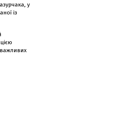
зурчака, у
аної із
й
ацією
о важливих