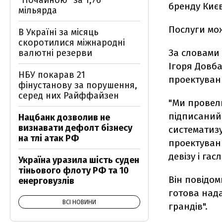
"Почайною" за 1,76
бренду Киє
мільярда
Послуги мож
В Україні за місяць
скоротилися міжнародні
За словами
валютні резерви
Ігоря Довб
НБУ покарав 21
проектуван
фінустанову за порушення,
серед них Райффайзен
"Ми провел
підписаний
Нацбанк дозволив не
визнавати дефолт бізнесу
систематизу
на тлі атак РФ
проектуванн
девізу і гас
Україна уразила шість суден
тіньового флоту РФ та 10
Він повідо
енерговузлів
готова нада
ВСІ НОВИНИ
грандів".