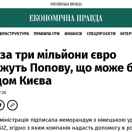
ФРАСТРУКТУРА
ПРАВИЛА ГРИ
ФІНАНСИ
СПЕЦПРОЄКТИ
ІНТЕР
 за три мільйони євро
жуть Попову, що може 
дом Києва
7:26
дміністрація підписала меморандум з німецькою 
GIZ
, згідно з яким компанія надасть допомогу в р