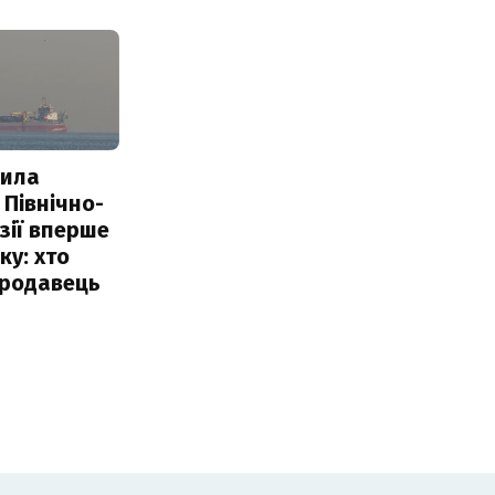
пила
 Північно-
Азії вперше
ку: хто
продавець