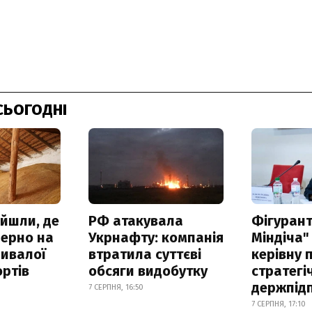
СЬОГОДНІ
айшли, де
РФ атакувала
Фігурант
зерно на
Укрнафту: компанія
Міндіча"
ривалої
втратила суттєві
керівну 
ртів
обсяги видобутку
стратегі
держпід
7 СЕРПНЯ, 16:50
7 СЕРПНЯ, 17:10