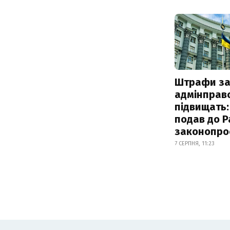
Штрафи з
адмінправ
підвищать:
подав до Р
законопро
7 СЕРПНЯ, 11:23