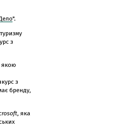
Дело
".
 туризму
урс з
із якою
курс з
має бренду,
crosoft
, яка
ських