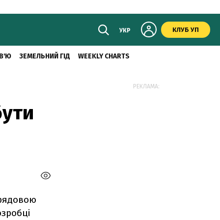
КЛУБ УП
УКР
В'Ю
ЗЕМЕЛЬНИЙ ГІД
WEEKLY CHARTS
РЕКЛАМА:
бути
урядовою
озробці