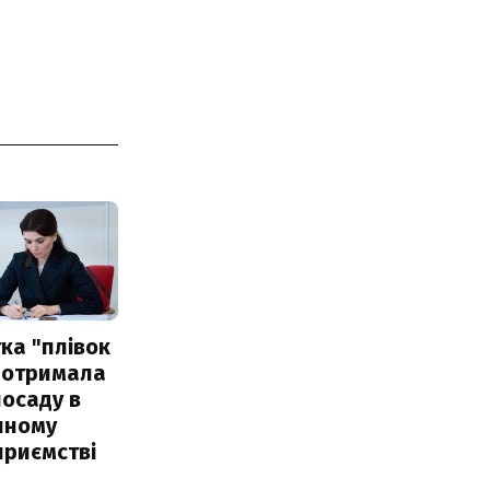
ка "плівок
 отримала
посаду в
чному
приємстві