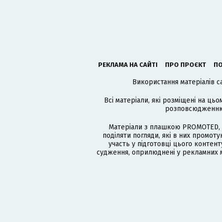
РЕКЛАМА НА САЙТІ
ПРО ПРОЄКТ
ПО
Використання матеріалів с
Всі матеріали, які розміщені на цьо
розповсюдженню в
Матеріали з плашкою PROMOTED, 
поділяти погляди, які в них промо
участь у підготовці цього контенту
судження, оприлюднені у рекламних м