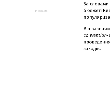
За словами
бюджеті Киє
РЕКЛАМА:
популяриза
Він зазначи
convention
-
проведення 
заходів.