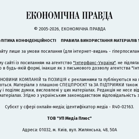
© 2005-2026, ЕКОНОМІЧНА ПРАВДА
ЛІТИКА КОНФІДЕНЦІЙНОСТІ
ПРАВИЛА ВИКОРИСТАННЯ МАТЕРІАЛІВ 
айту лише за умови посилання (для інтернет-видань - гіперпосиланн
му сайті із посиланням на агентство
"Інтерфакс-Україна"
, не підля
 будь-якій формі, інакше як з письмового дозволу агентства "Ін
НОВИНИ КОМПАНІЙ та ПОЗИЦІЯ є рекламними та публікуються на п
туються. Матеріали з плашкою СПЕЦПРОЄКТ та ЗА ПІДТРИМКИ також
 і поділяє думки, висловлені у цих матеріалах. Редакція не несе ві
атеріалах. Згідно з українським законодавством відповідальність 
Cубєкт у сфері онлайн-медіа; ідентифікатор медіа - R40-02163.
ТОВ "УП Медіа Плюс"
Адреса: 01032, м. Київ, вул. Жилянська, 48, 50А