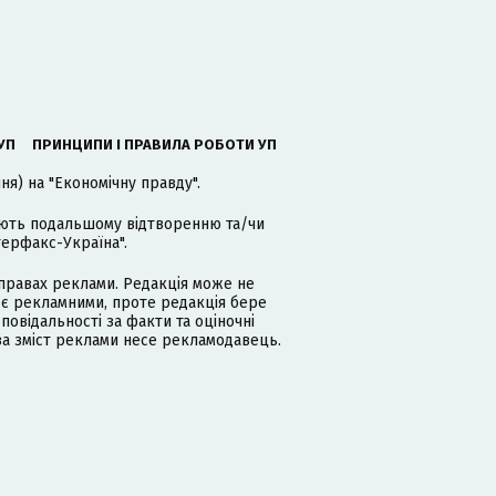
УП
ПРИНЦИПИ І ПРАВИЛА РОБОТИ УП
я) на "Економічну правду".
гають подальшому відтворенню та/чи
терфакс-Україна".
равах реклами. Редакція може не
 є рекламними, проте редакція бере
дповідальності за факти та оціночні
за зміст реклами несе рекламодавець.