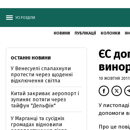
УСІ РОЗДІЛИ
НОВИНИ
ПУБЛІКАЦІЇ
КОЛОНКИ
ІН
ЄС до
ОСТАННІ НОВИНИ
винор
У Венесуелі спалахнули
протести через щоденні
10 ЖОВТНЯ 2011,
відключення світла
Китай закриває аеропорт і
зупиняє потяги через
У листопаді
тайфун "Дельфін"
допомоги ви
У Марганці та сусідніх
громадах відновили
Про це пові