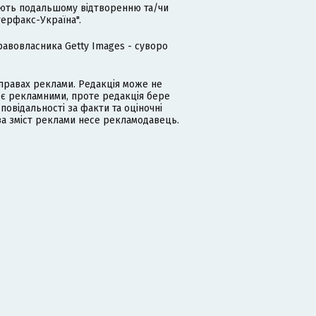
гають подальшому відтворенню та/чи
терфакс-Україна".
равовласника Getty Images - суворо
равах реклами. Редакція може не
 є рекламними, проте редакція бере
дповідальності за факти та оціночні
за зміст реклами несе рекламодавець.