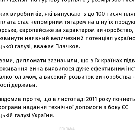
ких виробників, які випускають до 100 тисяч пл
а плата стає непомірним тягарем на ціну їх продукц
рське, європейське за характером виноробство,
озвинути наявний величезний потенціал українс
ької галузі, вважає Плачков.
овами, дипломати зазначили, що в їх країнах пі
поживання вина виявилося дуже ефективним інс
 алкоголізмом, а високий розвиток виноробства 
ості держави.
ідомив про те, що в листопаді 2011 року почнет
рограми надання технічної допомоги з боку ЄС
кій галузі України.
РЕКЛАМА: