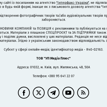
му сайті із посиланням на агентство
"Інтерфакс-Україна"
, не підля
 будь-якій формі, інакше як з письмового дозволу агентства "Ін
відтворення фотографічних творів та/або аудіовізуальних творів п
забороняється.
НОВИНИ КОМПАНІЙ та ПОЗИЦІЯ є рекламними та публікуються на п
туються. Матеріали з плашкою СПЕЦПРОЄКТ та ЗА ПІДТРИМКИ також
 і поділяє думки, висловлені у цих матеріалах. Редакція не несе ві
атеріалах. Згідно з українським законодавством відповідальність 
Cубєкт у сфері онлайн-медіа; ідентифікатор медіа - R40-02163.
ТОВ "УП Медіа Плюс"
Адреса: 01032, м. Київ, вул. Жилянська, 48, 50А
Телефон: +380 95 641 22 07