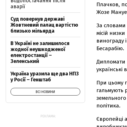
водопостачання після
Плачков, п
аварії
Жозе Мануе
Суд повернув державі
Жовтневий палац вартістю
За словами
близько мільярда
місій низк
винограду і
В Україні не залишилося
Бесарабію.
жодної неушкодженої
електростанції –
Зеленський
Дипломати п
українські 
Україна уразила ще два НПЗ
у Росії – Генштаб
При цьому г
гальмують р
ВСІ НОВИНИ
земельного 
політика.
РЕКЛАМА:
Європейці а
виробниками