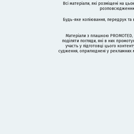
Всі матеріали, які розміщені на цьо
розповсюдженню в
Будь-яке копіювання, передрук та 
Матеріали з плашкою PROMOTED, 
поділяти погляди, які в них промо
участь у підготовці цього контенту
судження, оприлюднені у рекламних м