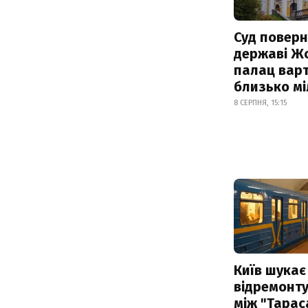
Суд поверн
державі Ж
палац варт
близько м
8 СЕРПНЯ, 15:15
Київ шукає 
відремонту
між "Тарас