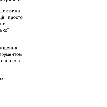
яшок вина
ії і просто
 не
ької
двищення
трументом
- ознакою
ься