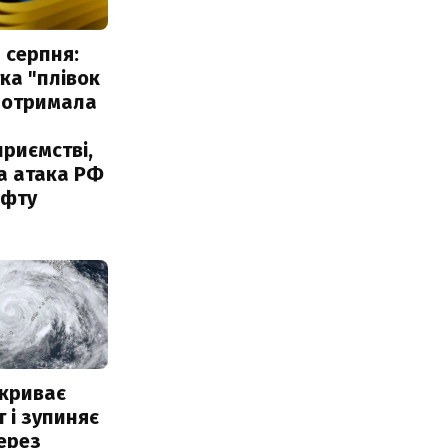
 серпня:
ка "плівок
 отримала
риємстві,
а атака РФ
афту
акриває
 і зупиняє
ерез