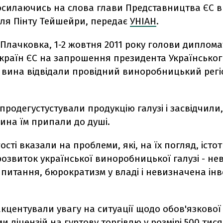
осилаючись на слова глави Представництва ЄС в 
ля Пінту Тейшейри, передає
УНІАН
.
 Плачковка, 1-2 жовтня 2011 року голови диплом
и країн ЄС на запрошення президента Українсько
 вина відвідали провідний виноробницький регіо
родегустустували продукцію галузі і засвідчили
вина їм припали до душі.
ості вказали на проблеми, які, на їх погляд, істо
озвиток української виноробницької галузі - не
питання, бюрократизм у владі і невизначена ін
кцентували увагу на ситуації щодо обов'язкової
 ліцензій на гуртову торгівлю у розмірі 500 тис