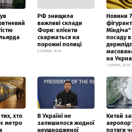
ув
РФ знищила
Новини 7
овтневий
важливі склади
фігурант
істю
Фори: клієнти
Міндіча"
ільярда
скаржаться на
посаду в
порожні полиці
держпідп
масован
8 СЕРПНЯ, 10:40
на Укрн
7 СЕРПНЯ, 20:00
тих, хто
В Україні не
Китай з
є метро
залишилося жодної
аеропорт
а
неушкодженої
потяги ч