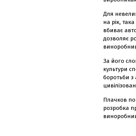
Для невели
на рік, так
вбиває авто
дозволяє р
виноробниц
За його сл
культури с
боротьби з
цивілізован
Плачков пов
розробка п
виноробниць