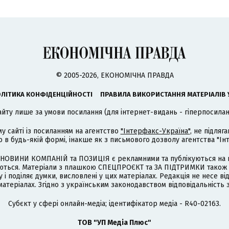
© 2005-2026, ЕКОНОМІЧНА ПРАВДА
ЛІТИКА КОНФІДЕНЦІЙНОСТІ
ПРАВИЛА ВИКОРИСТАННЯ МАТЕРІАЛІВ 
айту лише за умови посилання (для інтернет-видань - гіперпосиланн
му сайті із посиланням на агентство
"Інтерфакс-Україна"
, не підля
 будь-якій формі, інакше як з письмового дозволу агентства "Ін
НОВИНИ КОМПАНІЙ та ПОЗИЦІЯ є рекламними та публікуються на п
туються. Матеріали з плашкою СПЕЦПРОЄКТ та ЗА ПІДТРИМКИ також
 і поділяє думки, висловлені у цих матеріалах. Редакція не несе ві
атеріалах. Згідно з українським законодавством відповідальність 
Cубєкт у сфері онлайн-медіа; ідентифікатор медіа - R40-02163.
ТОВ "УП Медіа Плюс"