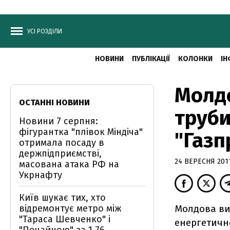
УСІ РОЗДІЛИ
НОВИНИ
ПУБЛІКАЦІЇ
КОЛОНКИ
ІН
Молдо
ОСТАННІ НОВИНИ
труби
Новини 7 серпня:
фігурантка "плівок Міндіча"
"Газп
отримала посаду в
держпідприємстві,
24 ВЕРЕСНЯ 2011
масована атака РФ на
Укрнафту
Київ шукає тих, хто
відремонтує метро між
Молдова ви
"Тараса Шевченко" і
енергетичн