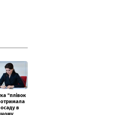
ка "плівок
 отримала
посаду в
чному