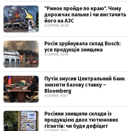
"Ринок пройде по краю". Чому
дорожчає пальне і чи вистачить
його на АЗС
6 СЕРПНЯ, 06:00
Росія зруйнувала склад Bosch:
уся продукція знищена
6 СЕРПНЯ, 10:50
Путін змусив Центральний банк
знизити базову ставку –
Bloomberg
6 СЕРПНЯ, 15:07
Росіяни знищили склади із
продукцією двох тютюнових
гігантів: чи буде дефіцит
6 СЕРПНЯ, 18:04