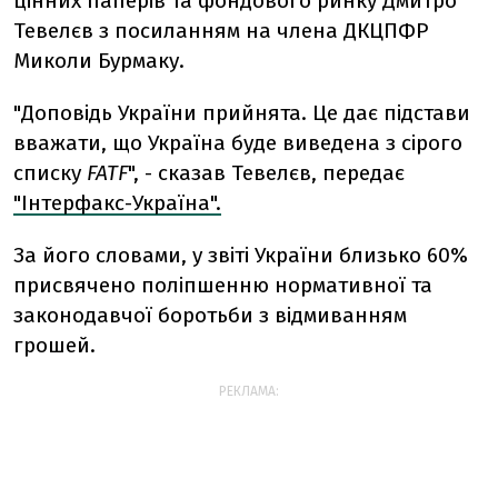
цінних паперів та фондового ринку Дмитро
Тевелєв з посиланням на члена ДКЦПФР
Миколи Бурмаку.
"Доповідь України прийнята. Це дає підстави
вважати, що Україна буде виведена з сірого
списку
FATF
", - сказав Тевелєв, передає
"Інтерфакс-Україна".
За його словами, у звіті України близько 60%
присвячено поліпшенню нормативної та
законодавчої боротьби з відмиванням
грошей.
РЕКЛАМА: