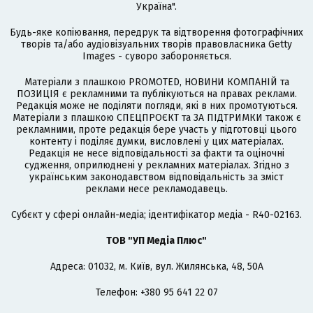
Україна".
Будь-яке копіювання, передрук та відтворення фотографічних
творів та/або аудіовізуальних творів правовласника Getty
Images - суворо забороняється.
Матеріали з плашкою PROMOTED, НОВИНИ КОМПАНІЙ та
ПОЗИЦІЯ є рекламними та публікуються на правах реклами.
Редакція може не поділяти погляди, які в них промотуються.
Матеріали з плашкою СПЕЦПРОЄКТ та ЗА ПІДТРИМКИ також є
рекламними, проте редакція бере участь у підготовці цього
контенту і поділяє думки, висловлені у цих матеріалах.
Редакція не несе відповідальності за факти та оціночні
судження, оприлюднені у рекламних матеріалах. Згідно з
українським законодавством відповідальність за зміст
реклами несе рекламодавець.
Cубєкт у сфері онлайн-медіа; ідентифікатор медіа - R40-02163.
ТОВ "УП Медіа Плюс"
Адреса: 01032, м. Київ, вул. Жилянська, 48, 50А
Телефон: +380 95 641 22 07