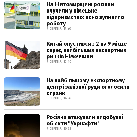
На Житомирщині росіяни
влучили у німецьке
підприємство: воно зупинило
роботу
9 СЕРПНЯ, 17:40
Китай опустився з 2 на 9 місце
серед найбільших експортних
ринків Німеччини
9 СЕРПНЯ, 13:46
На найбільшому експортному
центрі залізної руди оголосили
страйк
9 СЕРПНЯ, 14:56
Росіяни атакували видобувні
обʼєкти "Укрнафти"
9 СЕРПНЯ, 16:32