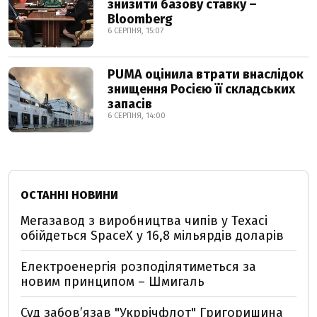
знизити базову ставку –
Bloomberg
6 СЕРПНЯ, 15:07
PUMA оцінила втрати внаслідок
знищення Росією її складських
запасів
6 СЕРПНЯ, 14:00
ОСТАННІ НОВИНИ
Мегазавод з виробництва чипів у Техасі
обійдеться SpaceX у 16,8 мільярдів доларів
Електроенергія розподілятиметься за
новим принципом – Шмигаль
Суд забов’язав "Укррічфлот" Григоришина