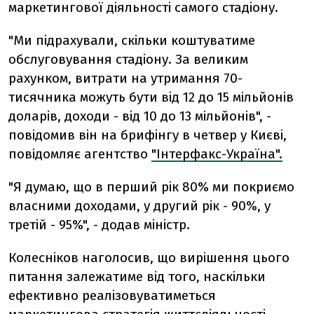
маркетингової дiяльностi самого стадiону.
"Ми пiдрахували, скiльки коштуватиме
обслуговування стадiону. За великим
рахунком, витрати на утримання 70-
тисячника можуть бути вiд 12 до 15 мільйонів
доларiв, доходи - вiд 10 до 13 мільйонів", -
повiдомив вiн на брифiнгу в четвер у Києвi,
повідомляє агентство
"Інтерфакс-Україна".
"Я думаю, що в перший рiк 80% ми покриємо
власними доходами, у другий рiк - 90%, у
третiй - 95%", - додав мiнiстр.
Колеснiков наголосив, що вирiшення цього
питання залежатиме вiд того, наскiльки
ефективно реалiзовуватиметься