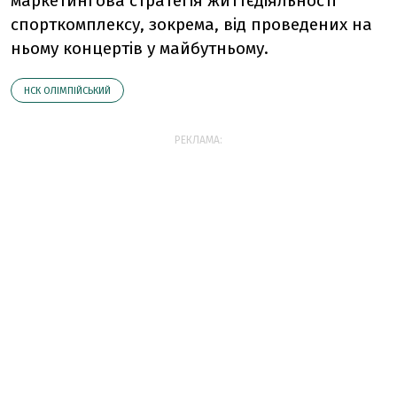
маркетингова стратегiя життєдiяльностi
спорткомплексу, зокрема, вiд проведених на
ньому концертiв у майбутньому.
НСК ОЛІМПІЙСЬКИЙ
РЕКЛАМА: