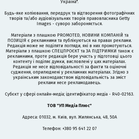
Україна".
Будь-яке копіювання, передрук та відтворення фотографічних
творів та/або аудіовізуальних творів правовласника Getty
Images - суворо забороняється.
Матеріали з плашкою PROMOTED, НОВИНИ КОМПАНІЙ та
ПОЗИЦІЯ є рекламними та публікуються на правах реклами.
Редакція може не поділяти погляди, які в них промотуються.
Матеріали з плашкою СПЕЦПРОЄКТ та ЗА ПІДТРИМКИ також є
рекламними, проте редакція бере участь у підготовці цього
контенту і поділяє думки, висловлені у цих матеріалах.
Редакція не несе відповідальності за факти та оціночні
судження, оприлюднені у рекламних матеріалах. Згідно з
українським законодавством відповідальність за зміст
реклами несе рекламодавець.
Cубєкт у сфері онлайн-медіа; ідентифікатор медіа - R40-02163.
ТОВ "УП Медіа Плюс"
Адреса: 01032, м. Київ, вул. Жилянська, 48, 50А
Телефон: +380 95 641 22 07