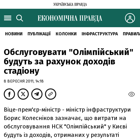
НОВИНИ
ПУБЛІКАЦІЇ
КОЛОНКИ
ІНФРАСТРУКТУРА
ПРАВИЛ
Обслуговувати "Олімпійський"
будуть за рахунок доходiв
стадiону
8 ВЕРЕСНЯ 2011, 14:18
Вiце-прем'єр-мiнiстр - мiнiстр iнфраструктури
Борис Колеснiков зазначає, що витрати на
обслуговування НСК "Олiмпiйський" у Києвi
будуть iз доходiв, отриманих у результатi