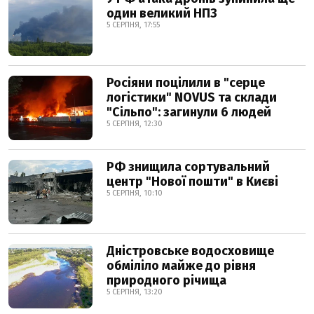
один великий НПЗ
5 СЕРПНЯ, 17:55
Росіяни поцілили в "серце
логістики" NOVUS та склади
"Сільпо": загинули 6 людей
5 СЕРПНЯ, 12:30
РФ знищила сортувальний
центр "Нової пошти" в Києві
5 СЕРПНЯ, 10:10
Дністровське водосховище
обміліло майже до рівня
природного річища
5 СЕРПНЯ, 13:20