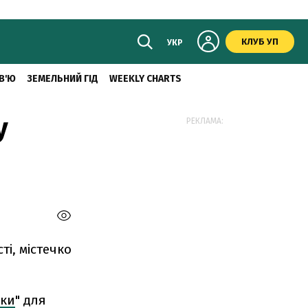
КЛУБ УП
УКР
В'Ю
ЗЕМЕЛЬНИЙ ГІД
WEEKLY CHARTS
у
РЕКЛАМА:
і, містечко
іки
" для