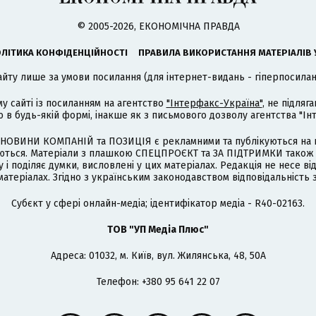
© 2005-2026, ЕКОНОМІЧНА ПРАВДА
ЛІТИКА КОНФІДЕНЦІЙНОСТІ
ПРАВИЛА ВИКОРИСТАННЯ МАТЕРІАЛІВ 
айту лише за умови посилання (для інтернет-видань - гіперпосиланн
му сайті із посиланням на агентство
"Інтерфакс-Україна"
, не підля
 будь-якій формі, інакше як з письмового дозволу агентства "Ін
НОВИНИ КОМПАНІЙ та ПОЗИЦІЯ є рекламними та публікуються на п
туються. Матеріали з плашкою СПЕЦПРОЄКТ та ЗА ПІДТРИМКИ також
 і поділяє думки, висловлені у цих матеріалах. Редакція не несе ві
атеріалах. Згідно з українським законодавством відповідальність 
Cубєкт у сфері онлайн-медіа; ідентифікатор медіа - R40-02163.
ТОВ "УП Медіа Плюс"
Адреса: 01032, м. Київ, вул. Жилянська, 48, 50А
Телефон: +380 95 641 22 07