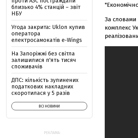
проти АЗС постраждали
"Економічно
близько 4% станцій – звіт
НБУ
За словами
Угода закрита: Uklon купив
комплекс Ук
оператора
реалізован
електросамокатів e-Wings
На Запоріжжі без світла
залишилися п'ять тисяч
споживачів
ДПС: кількість зупинених
податкових накладних
скоротилася у 5 разів
ВСІ НОВИНИ
РЕКЛАМА: