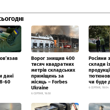
СЬОГОДНІ
овʼязав
Ворог знищив 400
Росіяни
тисяч квадратних
склади і
метрів складських
продукці
и дані
приміщень за
тютюнови
18-60
місяць – Forbes
чи буде 
Ukraine
6 СЕРПНЯ, 18:04
6 СЕРПНЯ, 16:50