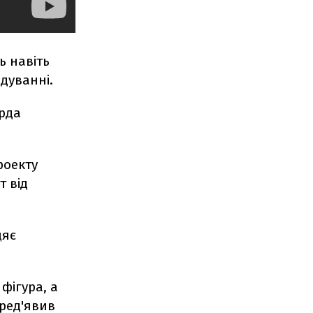
ь навіть
ідуванні.
ярда
роекту
т від
цяє
фігура, а
пред'явив