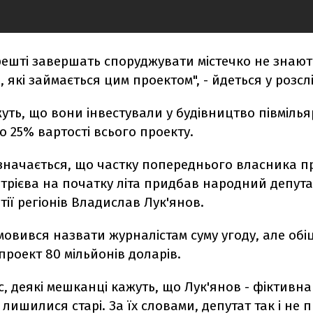
ешті завершать споруджувати містечко не знают
 які займається цим проектом", - йдеться у розсл
уть, що вони інвестували у будівництво півміль
о 25% вартості всього проекту.
азначається, що частку попереднього власника п
рієва на початку літа придбав народний депута
тії регіонів Владислав Лук'янов.
мовився назвати журналістам суму угоду, але обі
проект 80 мільйонів доларів.
с, деякі мешканці кажуть, що Лук'янов - фіктивна 
лишилися старі. За їх словами, депутат так і не 