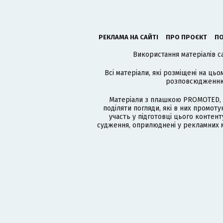
РЕКЛАМА НА САЙТІ
ПРО ПРОЄКТ
ПО
Використання матеріалів с
Всі матеріали, які розміщені на цьо
розповсюдженню в
Матеріали з плашкою PROMOTED, 
поділяти погляди, які в них промо
участь у підготовці цього контенту
судження, оприлюднені у рекламних м