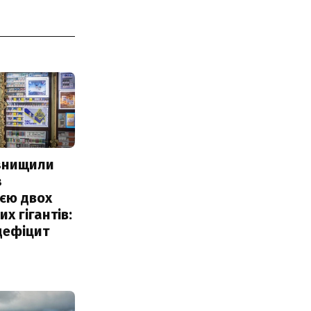
 знищили
з
єю двох
х гігантів:
дефіцит