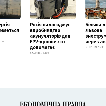
ргія
Росія налагоджує
Більша 
тиметься
виробництво
Львова
акумуляторів для
знестру
 –
FPV-дронів: хто
через ав
допомагає
6 СЕРПНЯ, 16:35
6 СЕРПНЯ, 17:30