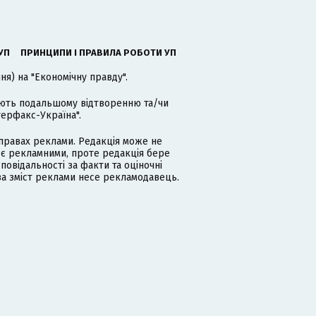
УП
ПРИНЦИПИ І ПРАВИЛА РОБОТИ УП
я) на "Економічну правду".
гають подальшому відтворенню та/чи
терфакс-Україна".
равах реклами. Редакція може не
 є рекламними, проте редакція бере
дповідальності за факти та оціночні
за зміст реклами несе рекламодавець.