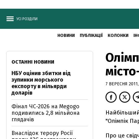
УСІ РОЗДІЛИ
НОВИНИ
ПУБЛІКАЦІЇ
КОЛОНКИ
ІН
Олімп
ОСТАННІ НОВИНИ
місто
НБУ оцінив збитки від
зупинки морського
7 ВЕРЕСНЯ 2011,
експорту в мільярди
доларів
Фінал ЧС-2026 на Megogo
Найбільший 
подивились 2,8 мільйона
глядачів
"Олімпік Па
Внаслідок терору Росії
Про це свід