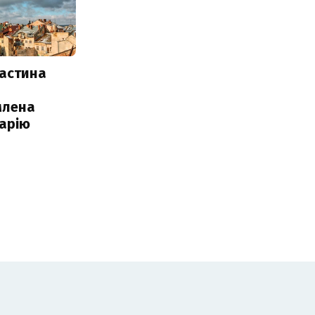
частина
млена
арію