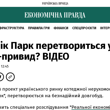
ФРАСТРУКТУРА
ПРАВИЛА ГРИ
ФІНАНСИ
СПЕЦПРОЄКТИ
ІНТЕР
ік Парк перетвориться 
-привид? ВІДЕО
 12:45
проект українського ринку котеджної нерухомост
рк", перетворюється на безнадійний довгобуд.
чить спеціальне розслідування "
Реальної економ