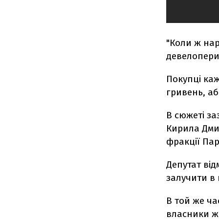
"Коли ж нар
девелопери,
Покупці каж
гривень, аб
В сюжеті з
Кирила Дмит
фракції Пар
Депутат від
залучити в 
В той же ча
власники ж 