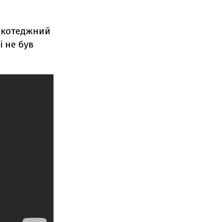
й котеджний
і не був