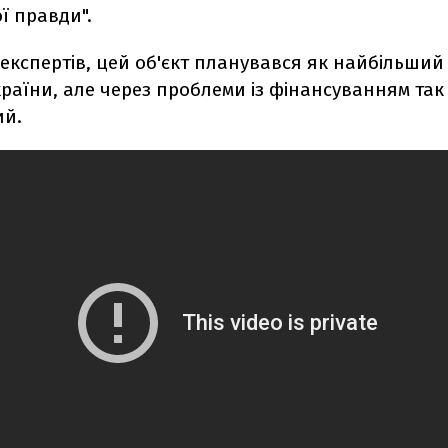
ї правди".
 експертів, цей об'єкт планувався як найбільши
раїни, але через проблеми із фінансуванням так 
ий.