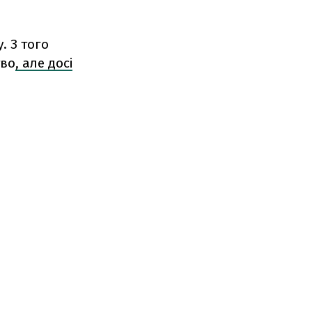
. З того
тво
, але досі