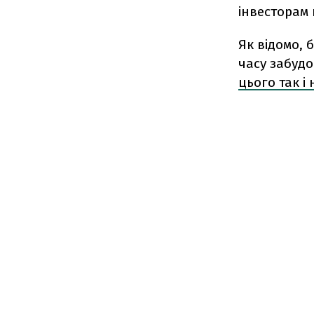
інвесторам 
Як відомо, 
часу забуд
цього так і 