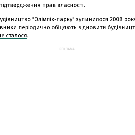
підтвердження прав власності.
будівництво "Олімпік-парку" зупинилося 2008 року
овники періодично обіцяють відновити будівниц
не сталося
.
РЕКЛАМА: