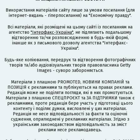
Використання матеріалів сайту лише за умови посилання (для
інтернет-видань - гіперпосилання) на "Економічну правду".
Всі матеріали, які розміщені на цьому сайті із посиланням на
агентство
"Інтерфакс-Україна"
, не підлягають подальшому
відтворенню та/чи розповсюдженню в будь-якій формі,
інакше як з письмового дозволу агентства "Інтерфакс-
Україна".
Будь-яке копіювання, передрук та відтворення фотографічних
творів та/або аудіовізуальних творів правовласника Getty
Images - суворо забороняється.
Матеріали з плашкою PROMOTED, НОВИНИ КОМПАНІЙ та
ПОЗИЦІЯ є рекламними та публікуються на правах реклами.
Редакція може не поділяти погляди, які в них промотуються.
Матеріали з плашкою СПЕЦПРОЄКТ та ЗА ПІДТРИМКИ також є
рекламними, проте редакція бере участь у підготовці цього
контенту і поділяє думки, висловлені у цих матеріалах.
Редакція не несе відповідальності за факти та оціночні
судження, оприлюднені у рекламних матеріалах. Згідно з
українським законодавством відповідальність за зміст
реклами несе рекламодавець.