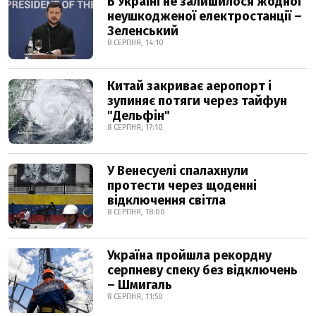
В Україні не залишилося жодної
неушкодженої електростанції –
Зеленський
8 СЕРПНЯ, 14:10
Китай закриває аеропорт і
зупиняє потяги через тайфун
"Дельфін"
8 СЕРПНЯ, 17:10
У Венесуелі спалахнули
протести через щоденні
відключення світла
8 СЕРПНЯ, 18:00
Україна пройшла рекордну
серпневу спеку без відключень
– Шмигаль
8 СЕРПНЯ, 11:50