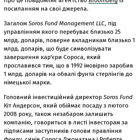
Про це повідомляє агентство
Bloomberg
із
посиланням на свої джерела.
Загалом
Soros Fund Management LLC
, під
управлінням якого перебуває близько 25
млрд. доларів, поверне вкладникам близько 1
млрд. доларів, що буде символізувати
завершення кар'єри Сороса, який
прославився тим, що в 1992 імовірно заробив
1 млрд. доларів на обвалі фунта стерлінгів до
німецької марки.
Головний інвестиційний директор
Soros Fund
Кіт Андерсон, який обіймає посаду з лютого
2008 року, також незабаром залишить
компанію, говориться в листі інвесторам за
підписами заступників голови правління
фонду, синів Сороса Джонатана і Роберта.