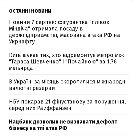
ОСТАННІ НОВИНИ
Новини 7 серпня: фігурантка "плівок
Міндіча" отримала посаду в
держпідприємстві, масована атака РФ на
Укрнафту
Київ шукає тих, хто відремонтує метро між
"Тараса Шевченко" і "Почайною" за 1,76
мільярда
В Україні за місяць скоротилися міжнародні
валютні резерви
НБУ покарав 21 фінустанову за порушення,
серед них Райффайзен
Нацбанк дозволив не визнавати дефолт
бізнесу на тлі атак РФ