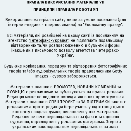
ПРАВИЛА ВИКОРИСТАННЯ МАТЕРІАЛІВ УП
ПРИНЦИПИ І ПРАВИЛА РОБОТИ УП
Використання матеріалів сайту лише за умови посилання (для
інтернет-видань - гіперпосилання) на "Економічну правду".
Всі матеріали, які розміщені на цьому сайті із посиланням на
агентство
"Інтерфакс-Україна"
, не підлягають подальшому
відтворенню та/чи розповсюдженню в будь-якій формі,
інакше як з письмового дозволу агентства "Інтерфакс-
Україна".
Будь-яке копіювання, передрук та відтворення фотографічних
творів та/або аудіовізуальних творів правовласника Getty
Images - суворо забороняється.
Матеріали з плашкою PROMOTED, НОВИНИ КОМПАНІЙ та
ПОЗИЦІЯ є рекламними та публікуються на правах реклами.
Редакція може не поділяти погляди, які в них промотуються.
Матеріали з плашкою СПЕЦПРОЄКТ та ЗА ПІДТРИМКИ також є
рекламними, проте редакція бере участь у підготовці цього
контенту і поділяє думки, висловлені у цих матеріалах.
Редакція не несе відповідальності за факти та оціночні
судження, оприлюднені у рекламних матеріалах. Згідно з
українським законодавством відповідальність за зміст