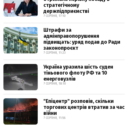
стратегічному
держпідприємстві
7 СЕРПНЯ, 17:10
Штрафи за
адмінправопорушення
підвищать: уряд подав до Ради
законопроєкт
7 СЕРПНЯ, 11:23
Україна уразила шість суден
тіньового флоту РФ та 10
енерговузлів
7 СЕРПНЯ, 18:10
"Епіцентр" розповів, скільки
торгових центрів втратив за час
війни
7 СЕРПНЯ, 11:56