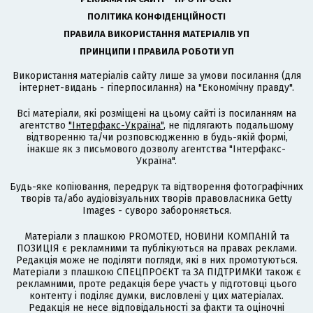
ПОЛІТИКА КОНФІДЕНЦІЙНОСТІ
ПРАВИЛА ВИКОРИСТАННЯ МАТЕРІАЛІВ УП
ПРИНЦИПИ І ПРАВИЛА РОБОТИ УП
Використання матеріалів сайту лише за умови посилання (для
інтернет-видань - гіперпосилання) на "Економічну правду".
Всі матеріали, які розміщені на цьому сайті із посиланням на
агентство
"Інтерфакс-Україна"
, не підлягають подальшому
відтворенню та/чи розповсюдженню в будь-якій формі,
інакше як з письмового дозволу агентства "Інтерфакс-
Україна".
Будь-яке копіювання, передрук та відтворення фотографічних
творів та/або аудіовізуальних творів правовласника Getty
Images - суворо забороняється.
Матеріали з плашкою PROMOTED, НОВИНИ КОМПАНІЙ та
ПОЗИЦІЯ є рекламними та публікуються на правах реклами.
Редакція може не поділяти погляди, які в них промотуються.
Матеріали з плашкою СПЕЦПРОЄКТ та ЗА ПІДТРИМКИ також є
рекламними, проте редакція бере участь у підготовці цього
контенту і поділяє думки, висловлені у цих матеріалах.
Редакція не несе відповідальності за факти та оціночні