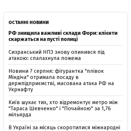
ОСТАННІ НОВИНИ
РФ знищила важливі склади Фори: клієнти
скаржаться на пусті полиці
Сизранський НПЗ знову опинився під
атакою: спалахнула пожежа
Новини 7 серпня: фігурантка "плівок
Міндіча" отримала посаду в
держпідприємстві, масована атака РФ на
Укрнафту
Київ шукає тих, хто відремонтує метро між
"Тараса Шевченко" і "Почайною" за 1,76
мільярда
В Україні за місяць скоротилися міжнародні