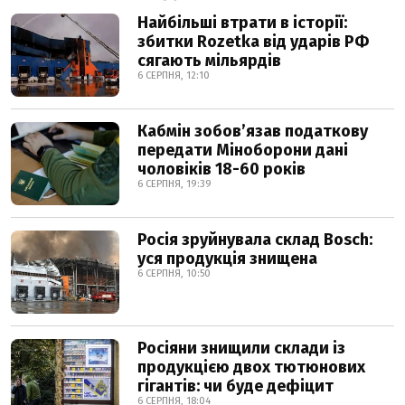
Найбільші втрати в історії:
збитки Rozetka від ударів РФ
сягають мільярдів
6 СЕРПНЯ, 12:10
Кабмін зобовʼязав податкову
передати Міноборони дані
чоловіків 18-60 років
6 СЕРПНЯ, 19:39
Росія зруйнувала склад Bosch:
уся продукція знищена
6 СЕРПНЯ, 10:50
Росіяни знищили склади із
продукцією двох тютюнових
гігантів: чи буде дефіцит
6 СЕРПНЯ, 18:04