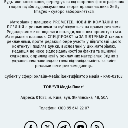
Будь-яке копіювання, передрук та відтворення фотографічних
творів та/або аудіовізуальних творів правовласника Getty
Images - суворо забороняється.
Матеріали з плашкою PROMOTED, НОВИНИ КОМПАНІЙ та
ПОЗИЦІЯ є рекламними та публікуються на правах реклами.
Редакція може не поділяти погляди, які в них промотуються.
Матеріали з плашкою СПЕЦПРОЄКТ та ЗА ПІДТРИМКИ також є
рекламними, проте редакція бере участь у підготовці цього
контенту і поділяє думки, висловлені у цих матеріалах.
Редакція не несе відповідальності за факти та оціночні
судження, оприлюднені у рекламних матеріалах. Згідно з
українським законодавством відповідальність за зміст
реклами несе рекламодавець.
Cубєкт у сфері онлайн-медіа; ідентифікатор медіа - R40-02163.
ТОВ "УП Медіа Плюс"
Адреса: 01032, м. Київ, вул. Жилянська, 48, 50А
Телефон: +380 95 641 22 07