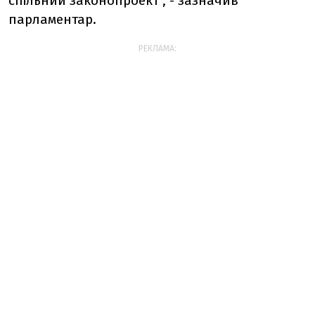
спільний законопроект", - зазначив
парламентар.
РЕКЛАМА: