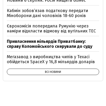
Новини 6 серпня: Росія нищить бізнес
Кабмін зобовʼязав податкову передати
Міноборони дані чоловіків 18-60 років
Єврокомісія попередила Румунію через
наміри відкласти відмову від вугільних ТЕС
Привласнення мільярдів Приватбанку:
справу Коломойського скерували до суду
Мегазавод з виробництва чипів у Техасі
обійдеться SpaceX у 16,8 мільярдів доларів
ВСІ НОВИНИ