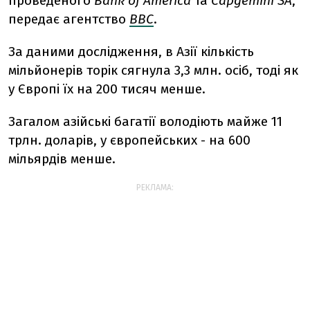
проведеного
Bank
of
America
та
Capgemini
SA
,
передає агентство
ВВС
.
За даними дослідження, в Азії кількість
мільйонерів торік сягнула 3,3 млн. осіб, тоді як
у Європі їх на 200 тисяч менше.
Загалом азійські багатії володіють майже 11
трлн. доларів, у європейських - на 600
мільярдів менше.
РЕКЛАМА: