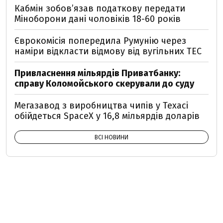
Кабмін зобовʼязав податкову передати
Міноборони дані чоловіків 18-60 років
Єврокомісія попередила Румунію через
наміри відкласти відмову від вугільних ТЕС
Привласнення мільярдів Приватбанку:
справу Коломойського скерували до суду
Мегазавод з виробництва чипів у Техасі
обійдеться SpaceX у 16,8 мільярдів доларів
ВСІ НОВИНИ