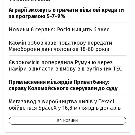
Аграрії зможуть отримати пільгові кредити
за програмою 5-7-9%
Новини 6 серпня: Росія нищить бізнес
Кабмін зобовʼязав податкову передати
Міноборони дані чоловіків 18-60 років
Єврокомісія попередила Румунію через
наміри відкласти відмову від вугільних ТЕС
Привласнення мільярдів Приватбанку:
справу Коломойського скерували до суду
Мегазавод з виробництва чипів у Техасі
обійдеться SpaceX у 16,8 мільярдів доларів
ВСІ НОВИНИ