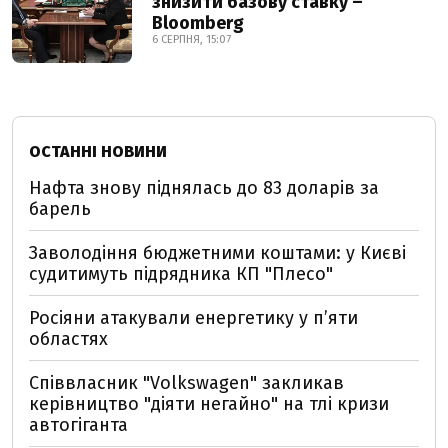
знизити базову ставку –
Bloomberg
6 СЕРПНЯ, 15:07
ОСТАННІ НОВИНИ
Нафта знову піднялась до 83 доларів за
барель
Заволодіння бюджетними коштами: у Києві
судитимуть підрядника КП "Плесо"
Росіяни атакували енергетику у пʼяти
областях
Співвласник "Volkswagen" закликав
керівництво "діяти негайно" на тлі кризи
автогіганта