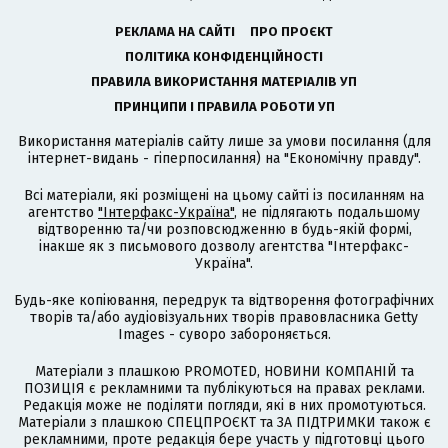
РЕКЛАМА НА САЙТІ
ПРО ПРОЄКТ
ПОЛІТИКА КОНФІДЕНЦІЙНОСТІ
ПРАВИЛА ВИКОРИСТАННЯ МАТЕРІАЛІВ УП
ПРИНЦИПИ І ПРАВИЛА РОБОТИ УП
Використання матеріалів сайту лише за умови посилання (для
інтернет-видань - гіперпосилання) на "Економічну правду".
Всі матеріали, які розміщені на цьому сайті із посиланням на
агентство
"Інтерфакс-Україна"
, не підлягають подальшому
відтворенню та/чи розповсюдженню в будь-якій формі,
інакше як з письмового дозволу агентства "Інтерфакс-
Україна".
Будь-яке копіювання, передрук та відтворення фотографічних
творів та/або аудіовізуальних творів правовласника Getty
Images - суворо забороняється.
Матеріали з плашкою PROMOTED, НОВИНИ КОМПАНІЙ та
ПОЗИЦІЯ є рекламними та публікуються на правах реклами.
Редакція може не поділяти погляди, які в них промотуються.
Матеріали з плашкою СПЕЦПРОЄКТ та ЗА ПІДТРИМКИ також є
рекламними, проте редакція бере участь у підготовці цього