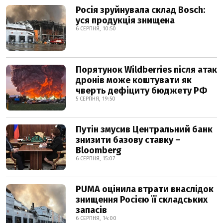
Росія зруйнувала склад Bosch:
уся продукція знищена
6 СЕРПНЯ, 10:50
Порятунок Wildberries після атак
дронів може коштувати як
чверть дефіциту бюджету РФ
5 СЕРПНЯ, 19:50
Путін змусив Центральний банк
знизити базову ставку –
Bloomberg
6 СЕРПНЯ, 15:07
PUMA оцінила втрати внаслідок
знищення Росією її складських
запасів
6 СЕРПНЯ, 14:00