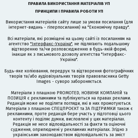
ПРАВИЛА ВИКОРИСТАННЯ МАТЕРІАЛІВ УП
ПРИНЦИПИ І ПРАВИЛА РОБОТИ УП
Використання матеріалів сайту лише за умови посилання (для
інтернет-видань - гіперпосилання) на "Економічну правду".
Всі матеріали, які розміщені на цьому сайті із посиланням на
агентство
"Інтерфакс-Україна"
, не підлягають подальшому
відтворенню та/чи розповсюдженню в будь-якій формі,
інакше як з письмового дозволу агентства "Інтерфакс-
Україна".
Будь-яке копіювання, передрук та відтворення фотографічних
творів та/або аудіовізуальних творів правовласника Getty
Images - суворо забороняється.
Матеріали з плашкою PROMOTED, НОВИНИ КОМПАНІЙ та
ПОЗИЦІЯ є рекламними та публікуються на правах реклами.
Редакція може не поділяти погляди, які в них промотуються.
Матеріали з плашкою СПЕЦПРОЄКТ та ЗА ПІДТРИМКИ також є
рекламними, проте редакція бере участь у підготовці цього
контенту і поділяє думки, висловлені у цих матеріалах.
Редакція не несе відповідальності за факти та оціночні
судження, оприлюднені у рекламних матеріалах. Згідно з
українським законодавством відповідальність за зміст