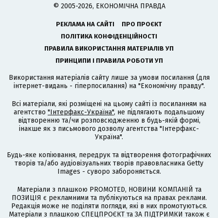
© 2005-2026, ЕКОНОМІЧНА ПРАВДА
РЕКЛАМА НА САЙТІ
ПРО ПРОЄКТ
ПОЛІТИКА КОНФІДЕНЦІЙНОСТІ
ПРАВИЛА ВИКОРИСТАННЯ МАТЕРІАЛІВ УП
ПРИНЦИПИ І ПРАВИЛА РОБОТИ УП
Використання матеріалів сайту лише за умови посилання (для
інтернет-видань - гіперпосилання) на "Економічну правду".
Всі матеріали, які розміщені на цьому сайті із посиланням на
агентство
"Інтерфакс-Україна"
, не підлягають подальшому
відтворенню та/чи розповсюдженню в будь-якій формі,
інакше як з письмового дозволу агентства "Інтерфакс-
Україна".
Будь-яке копіювання, передрук та відтворення фотографічних
творів та/або аудіовізуальних творів правовласника Getty
Images - суворо забороняється.
Матеріали з плашкою PROMOTED, НОВИНИ КОМПАНІЙ та
ПОЗИЦІЯ є рекламними та публікуються на правах реклами.
Редакція може не поділяти погляди, які в них промотуються.
Матеріали з плашкою СПЕЦПРОЄКТ та ЗА ПІДТРИМКИ також є