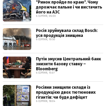
"Ринок пройде по краю". Чому
дорожчає пальне і чи вистачить
його на АЗС
6 СЕРПНЯ, 06:00
Росія зруйнувала склад Bosch:
уся продукція знищена
6 СЕРПНЯ, 10:50
Путін змусив Центральний банк
знизити базову ставку –
Bloomberg
6 СЕРПНЯ, 15:07
Росіяни знищили склади із
продукцією двох тютюнових
гігантів: чи буде дефіцит
6 СЕРПНЯ, 18:04