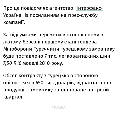
Про це повiдомляє агентство "
Iнтерфакс-
Україна
" із посиланням на прес-службу
компанiї.
За пiдсумками перемоги в оголошеному в
лютому-березнi першому етапi тендера
Мiноборони Туреччини турецькому замовнику
буде поставлено 7 тис. легковантажних шин
7,50 R16
моделi 2010 року.
Обсяг контракту з турецькою стороною
оцiнюється в 650 тис. доларів, вiдвантаження
продукцiї замовнику заплановане на третiй
квартал.
РЕКЛАМА: