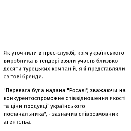
Як уточнили в прес-службi, крiм українського
виробника в тендерi взяли участь близько
десяти турецьких компанiй, якi представляли
свiтовi бренди.
"Перевага була надана "Росавi", зважаючи на
конкурентоспроможне спiввiдношення якостi
та цiни продукцiї українського
постачальника", - зазначив спiврозмовник
агентства.