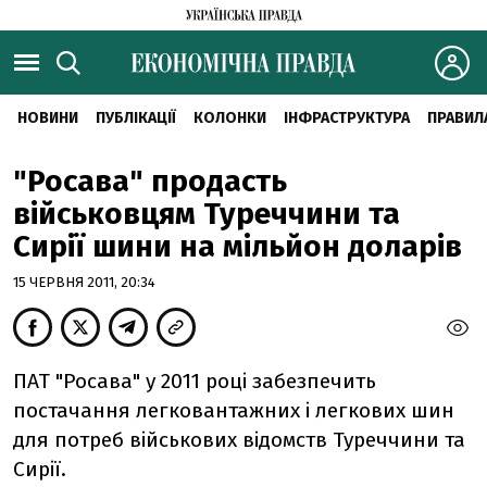
НОВИНИ
ПУБЛІКАЦІЇ
КОЛОНКИ
ІНФРАСТРУКТУРА
ПРАВИЛ
"Росава" продасть
військовцям Туреччини та
Сирiї шини на мільйон доларів
15 ЧЕРВНЯ 2011, 20:34
ПАТ "Росава" у 2011 роцi забезпечить
постачання легковантажних i легкових шин
для потреб вiйськових вiдомств Туреччини та
Сирiї.