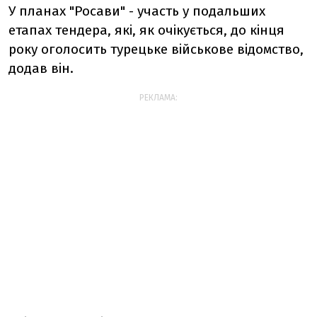
У планах "Росави" - участь у подальших
етапах тендера, якi, як очiкується, до кiнця
року оголосить турецьке вiйськове вiдомство,
додав вiн.
РЕКЛАМА: