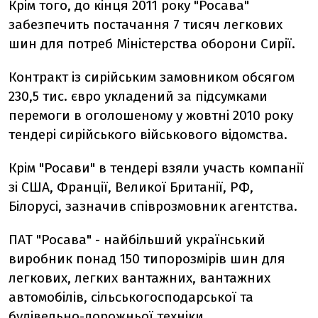
Крiм того, до кiнця 2011 року "Росава"
забезпечить постачання 7 тисяч легкових
шин для потреб Мiнiстерства оборони Сирiї.
Контракт iз сирiйським замовником обсягом
230,5 тис. євро укладений за пiдсумками
перемоги в оголошеному у жовтнi 2010 року
тендерi сирiйського вiйськового вiдомства.
Крiм "Росави" в тендерi взяли участь компанiї
зi США, Францiї, Великої Британiї, РФ,
Бiлорусi, зазначив спiврозмовник агентства.
ПАТ "Росава" - найбiльший український
виробник понад 150 типорозмiрiв шин для
легкових, легких вантажних, вантажних
автомобiлiв, сiльськогосподарської та
будiвельно-дорожньої технiки.