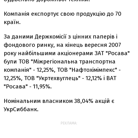
Компанiя експортує свою продукцiю до 70
країн.
За даними Держкомiсiї з цiнних паперiв i
фондового ринку, на кiнець вересня 2007
року найбiльшими акцiонерами ЗАТ "Росава"
були ТОВ "Мiжрегiональна транспортна
компанiя" - 12,25%, ТОВ "Нафтохiмiмпекс" -
12,25%, ТОВ "Укртехвуглець" - 12,12% i ВАТ
"Росава" - 11,95%.
Номiнальним власником 38,04% акцiй є
УкрСиббанк.
РЕКЛАМА: