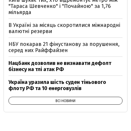
Київ шукає тих, хто відремонтує метро між
"Тараса Шевченко" і "Почайною" за 1,76
мільярда
В Україні за місяць скоротилися міжнародні
валютні резерви
НБУ покарав 21 фінустанову за порушення,
серед них Райффайзен
Нацбанк дозволив не визнавати дефолт
бізнесу на тлі атак РФ
Україна уразила шість суден тіньового
флоту РФ та 10 енерговузлів
ВСІ НОВИНИ