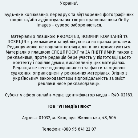
Україна".
Будь-яке копіювання, передрук та відтворення фотографічних
творів та/або аудіовізуальних творів правовласника Getty
Images - суворо забороняється.
Матеріали з плашкою PROMOTED, НОВИНИ КОМПАНІЙ та
ПОЗИЦІЯ є рекламними та публікуються на правах реклами.
Редакція може не поділяти погляди, які в них промотуються.
Матеріали з плашкою СПЕЦПРОЄКТ та ЗА ПІДТРИМКИ також є
рекламними, проте редакція бере участь у підготовці цього
контенту і поділяє думки, висловлені у цих матеріалах.
Редакція не несе відповідальності за факти та оціночні
судження, оприлюднені у рекламних матеріалах. Згідно з
українським законодавством відповідальність за зміст
реклами несе рекламодавець.
Cубєкт у сфері онлайн-медіа; ідентифікатор медіа - R40-02163.
ТОВ "УП Медіа Плюс"
Адреса: 01032, м. Київ, вул. Жилянська, 48, 50А
Телефон: +380 95 641 22 07