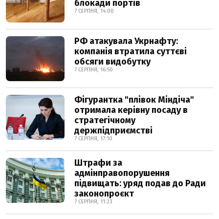
блокади портів
7 СЕРПНЯ, 14:00
РФ атакувала Укрнафту:
компанія втратила суттєві
обсяги видобутку
7 СЕРПНЯ, 16:50
Фігурантка "плівок Міндіча"
отримала керівну посаду в
стратегічному
держпідприємстві
7 СЕРПНЯ, 17:10
Штрафи за
адмінправопорушення
підвищать: уряд подав до Ради
законопроєкт
7 СЕРПНЯ, 11:23