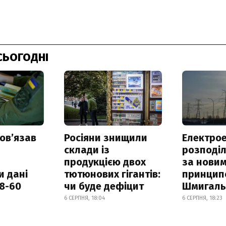
СЬОГОДНІ
овʼязав
Росіяни знищили
Електрое
склади із
розподі
продукцією двох
за нови
и дані
тютюнових гігантів:
принцип
18-60
чи буде дефіцит
Шмигал
6 СЕРПНЯ, 18:04
6 СЕРПНЯ, 18:23