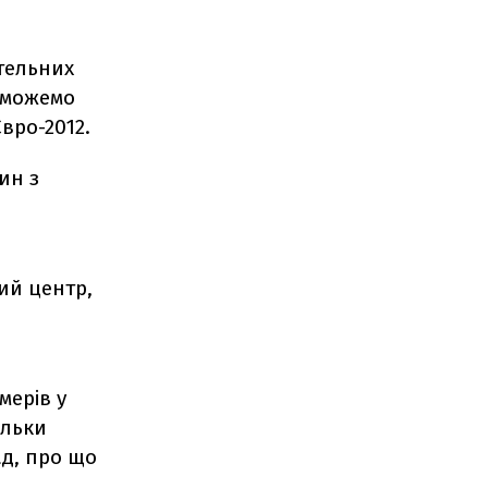
отельних
и можемо
вро-2012.
ин з
ий центр,
мерів у
ільки
ад, про що