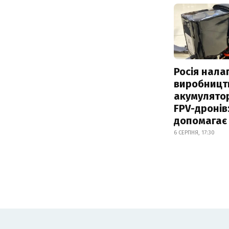
Росія нала
виробницт
акумулятор
FPV-дронів:
допомагає
6 СЕРПНЯ, 17:30