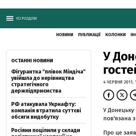
УСІ РОЗДІЛИ
НОВИНИ
ПУБЛІКАЦІЇ
КОЛОНКИ
ІН
У Дон
ОСТАННІ НОВИНИ
госте
Фігурантка "плівок Міндіча"
увійшла до керівництва
4 ЧЕРВНЯ 2011, 
стратегічного
держпідприємства
РФ атакувала Укрнафту:
У Донецьку 
компанія втратила суттєві
обсяги видобутку
пов'язана з
Росіяни поцілили у склади
Про це заяв