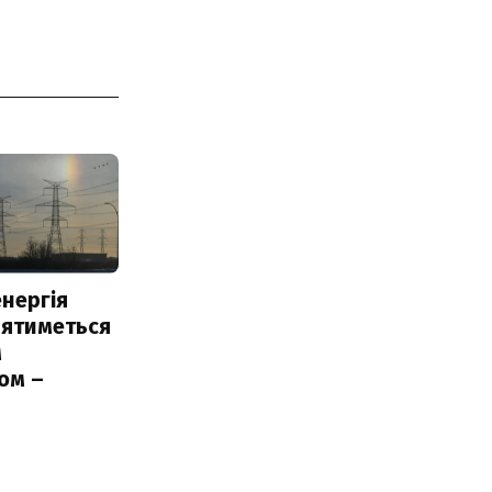
нергія
лятиметься
м
ом –
ь