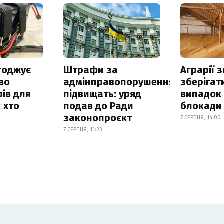
годжує
Штрафи за
Аграрії 
во
адмінправопорушення
зберігат
ів для
підвищать: уряд
випадок
 хто
подав до Ради
блокади 
законопроєкт
7 СЕРПНЯ, 14:00
7 СЕРПНЯ, 11:23