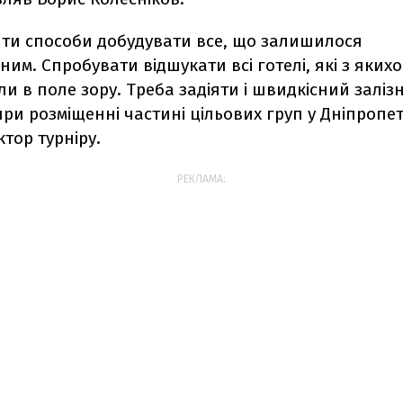
йти способи добудувати все, що залишилося
им. Спробувати відшукати всі готелі, які з яких
и в поле зору. Треба задіяти і швидкісний залі
ри розміщенні частині цільових груп у Дніпропетр
тор турніру.
РЕКЛАМА: