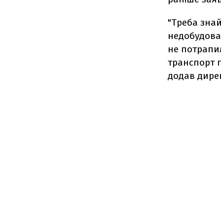
"Треба зна
недобудован
не потрапил
транспорт п
додав дирек