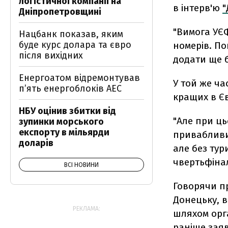
логістичної компанії на
в інтерв'ю
"
Дніпропетровщині
"Вимога УЄФ
Нацбанк показав, яким
буде курс долара та євро
номерів. По
після вихідних
додати ще б
Енергоатом відремонтував
У той же ча
п’ять енергоблоків АЕС
кращих в Єв
НБУ оцінив збитки від
"Але при ць
зупинки морського
експорту в мільярди
привабливим
доларів
але без тур
чвертьфінал
ВСІ НОВИНИ
Говорячи п
Донецьку, в
РЕКЛАМА:
шляхом орга
раніше заяв