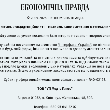
© 2005-2026, ЕКОНОМІЧНА ПРАВДА
ЛІТИКА КОНФІДЕНЦІЙНОСТІ
ПРАВИЛА ВИКОРИСТАННЯ МАТЕРІАЛІВ 
айту лише за умови посилання (для інтернет-видань - гіперпосиланн
му сайті із посиланням на агентство
"Інтерфакс-Україна"
, не підля
 будь-якій формі, інакше як з письмового дозволу агентства "Ін
НОВИНИ КОМПАНІЙ та ПОЗИЦІЯ є рекламними та публікуються на п
туються. Матеріали з плашкою СПЕЦПРОЄКТ та ЗА ПІДТРИМКИ також
 і поділяє думки, висловлені у цих матеріалах. Редакція не несе ві
атеріалах. Згідно з українським законодавством відповідальність 
Cубєкт у сфері онлайн-медіа; ідентифікатор медіа - R40-02163.
ТОВ "УП Медіа Плюс"
Адреса: 01032, м. Київ, вул. Жилянська, 48, 50А
Телефон: +380 95 641 22 07