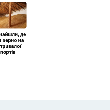
знайшли, де
и зерно на
 тривалої
портів