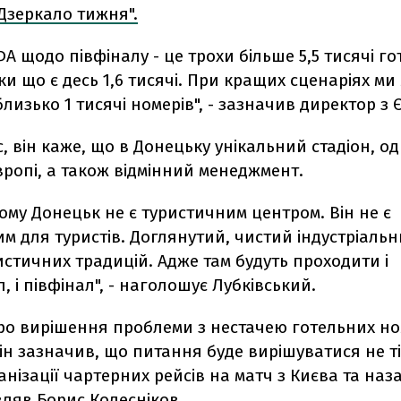
Дзеркало тижня".
А щодо півфіналу - це трохи більше 5,5 тисячі г
ки що є десь 1,6 тисячі. При кращих сценаріях м
лизько 1 тисячі номерів", - зазначив директор з Є
с, він каже, що в Донецьку унікальний стадіон, од
ропі, а також відмінний менеджмент.
ому Донецьк не є туристичним центром. Він не є
 для туристів. Доглянутий, чистий індустріальн
истичних традицій. Адже там будуть проходити і
, і півфінал", - наголошує Лубківський.
ро вирішення проблеми з нестачею готельних но
ін зазначив, що питання буде вирішуватися не т
нізації чартерних рейсів на матч з Києва та наз
ляв Борис Колесніков.