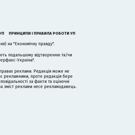
УП
ПРИНЦИПИ І ПРАВИЛА РОБОТИ УП
я) на "Економічну правду".
гають подальшому відтворенню та/чи
терфакс-Україна".
равах реклами. Редакція може не
 є рекламними, проте редакція бере
дповідальності за факти та оціночні
за зміст реклами несе рекламодавець.