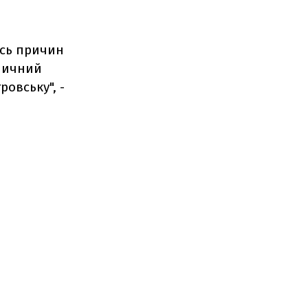
ось причин
зничний
овську", -