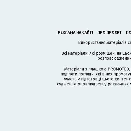
РЕКЛАМА НА САЙТІ
ПРО ПРОЄКТ
ПО
Використання матеріалів с
Всі матеріали, які розміщені на цьо
розповсюдженню в
Матеріали з плашкою PROMOTED, 
поділяти погляди, які в них промо
участь у підготовці цього контенту
судження, оприлюднені у рекламних м