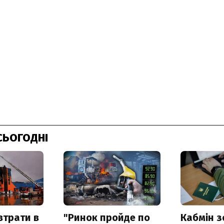
СЬОГОДНІ
втрати в
"Ринок пройде по
Кабмін з