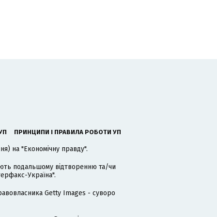
УП
ПРИНЦИПИ І ПРАВИЛА РОБОТИ УП
я) на "Економічну правду".
гають подальшому відтворенню та/чи
терфакс-Україна".
равовласника Getty Images - суворо