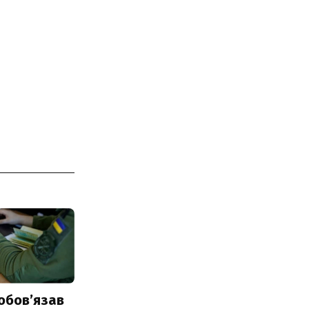
обовʼязав