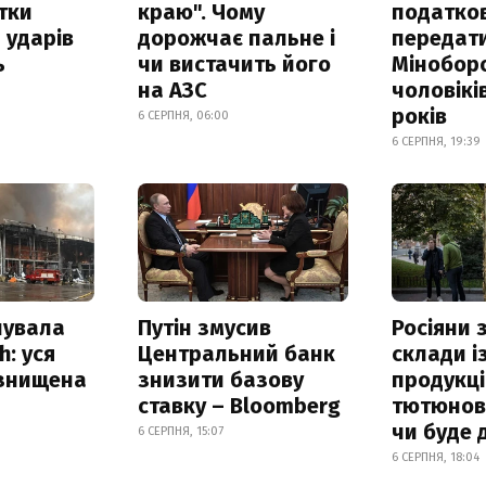
итки
краю". Чому
податко
 ударів
дорожчає пальне і
передат
ь
чи вистачить його
Мінобор
на АЗС
чоловікі
років
6 СЕРПНЯ, 06:00
6 СЕРПНЯ, 19:39
нувала
Путін змусив
Росіяни
h: уся
Центральний банк
склади і
 знищена
знизити базову
продукці
ставку – Bloomberg
тютюнови
чи буде 
6 СЕРПНЯ, 15:07
6 СЕРПНЯ, 18:04