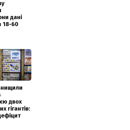
ву
и
они дані
в 18-60
 знищили
з
єю двох
х гігантів:
дефіцит