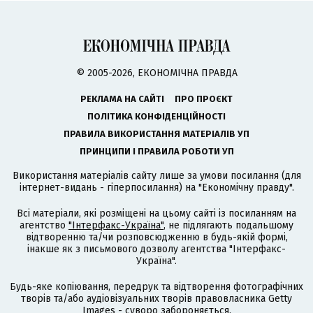
© 2005-2026, ЕКОНОМІЧНА ПРАВДА
РЕКЛАМА НА САЙТІ
ПРО ПРОЄКТ
ПОЛІТИКА КОНФІДЕНЦІЙНОСТІ
ПРАВИЛА ВИКОРИСТАННЯ МАТЕРІАЛІВ УП
ПРИНЦИПИ І ПРАВИЛА РОБОТИ УП
Використання матеріалів сайту лише за умови посилання (для
інтернет-видань - гіперпосилання) на "Економічну правду".
Всі матеріали, які розміщені на цьому сайті із посиланням на
агентство
"Інтерфакс-Україна"
, не підлягають подальшому
відтворенню та/чи розповсюдженню в будь-якій формі,
інакше як з письмового дозволу агентства "Інтерфакс-
Україна".
Будь-яке копіювання, передрук та відтворення фотографічних
творів та/або аудіовізуальних творів правовласника Getty
Images - суворо забороняється.