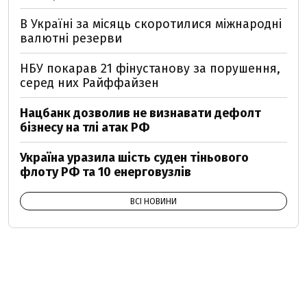
В Україні за місяць скоротилися міжнародні
валютні резерви
НБУ покарав 21 фінустанову за порушення,
серед них Райффайзен
Нацбанк дозволив не визнавати дефолт
бізнесу на тлі атак РФ
Україна уразила шість суден тіньового
флоту РФ та 10 енерговузлів
ВСІ НОВИНИ