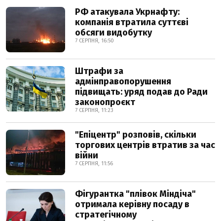
РФ атакувала Укрнафту:
компанія втратила суттєві
обсяги видобутку
7 СЕРПНЯ, 16:50
Штрафи за
адмінправопорушення
підвищать: уряд подав до Ради
законопроєкт
7 СЕРПНЯ, 11:23
"Епіцентр" розповів, скільки
торгових центрів втратив за час
війни
7 СЕРПНЯ, 11:56
Фігурантка "плівок Міндіча"
отримала керівну посаду в
стратегічному