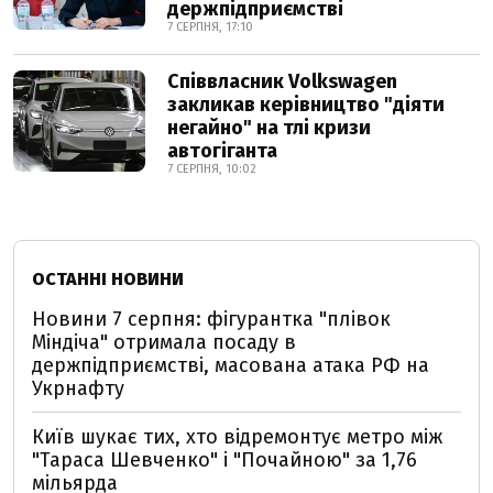
держпідприємстві
7 СЕРПНЯ, 17:10
Співвласник Volkswagen
закликав керівництво "діяти
негайно" на тлі кризи
автогіганта
7 СЕРПНЯ, 10:02
ОСТАННІ НОВИНИ
Новини 7 серпня: фігурантка "плівок
Міндіча" отримала посаду в
держпідприємстві, масована атака РФ на
Укрнафту
Київ шукає тих, хто відремонтує метро між
"Тараса Шевченко" і "Почайною" за 1,76
мільярда