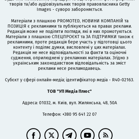
творів та/або аудіовізуальних творів правовласника Getty
Images - суворо забороняється.
Матеріали з плашкою PROMOTED, НОВИНИ КОМПАНІЙ та
ПОЗИЦІЯ є рекламними та публікуються на правах реклами.
Редакція може не поділяти погляди, які в них промотуються.
Матеріали з плашкою СПЕЦПРОЄКТ та ЗА ПІДТРИМКИ також є
рекламними, проте редакція бере участь у підготовці цього
контенту і поділяє думки, висловлені у цих матеріалах.
Редакція не несе відповідальності за факти та оціночні
судження, оприлюднені у рекламних матеріалах. Згідно з
українським законодавством відповідальність за зміст
реклами несе рекламодавець.
Cубєкт у сфері онлайн-медіа; ідентифікатор медіа - R40-02163.
ТОВ "УП Медіа Плюс"
Адреса: 01032, м. Київ, вул. Жилянська, 48, 50А
Телефон: +380 95 641 22 07