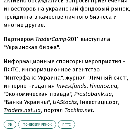
активно обсуждались вопросы привлечения
инвесторов на украинский фондовый рынок,
трейдинга в качестве личного бизнеса и
многие другие.
Партнером
TraderCamp
-2011 выступила
"Украинская биржа".
Информационные спонсоры мероприятия -
ПФТС, информационное агентство
"Интерфакс-Украина", журнал "Личный счет",
интернет-издания
Investfunds
,
Finance.ua
,
"Экономическая правда",
Prostobank.ua
,
"Банки Украины",
UAStocks
, Інвестиції.орг,
Traders.net.ua
, портал
Tochka.net
.
УБ
ФОНДОВИЙ РИНОК
ПФТС