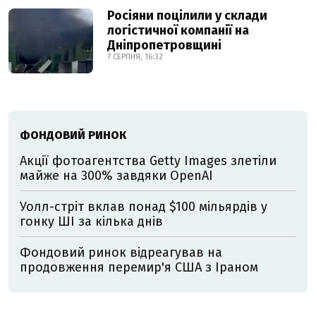
Росіяни поцілили у склади
логістичної компанії на
Дніпропетровщині
7 СЕРПНЯ, 16:32
ФОНДОВИЙ РИНОК
Акції фотоагентства Getty Images злетіли
майже на 300% завдяки OpenAI
Уолл-стріт вклав понад $100 мільярдів у
гонку ШІ за кілька днів
Фондовий ринок відреагував на
продовження перемир'я США з Іраном