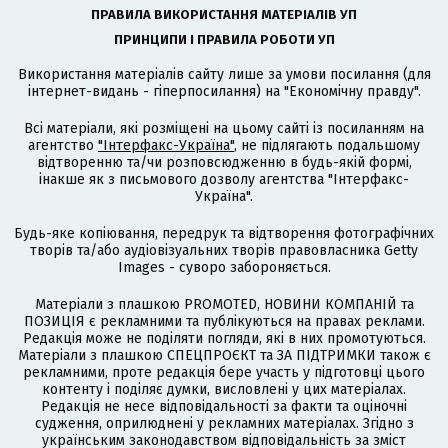
ПРАВИЛА ВИКОРИСТАННЯ МАТЕРІАЛІВ УП
ПРИНЦИПИ І ПРАВИЛА РОБОТИ УП
Використання матеріалів сайту лише за умови посилання (для
інтернет-видань - гіперпосилання) на "Економічну правду".
Всі матеріали, які розміщені на цьому сайті із посиланням на
агентство
"Інтерфакс-Україна"
, не підлягають подальшому
відтворенню та/чи розповсюдженню в будь-якій формі,
інакше як з письмового дозволу агентства "Інтерфакс-
Україна".
Будь-яке копіювання, передрук та відтворення фотографічних
творів та/або аудіовізуальних творів правовласника Getty
Images - суворо забороняється.
Матеріали з плашкою PROMOTED, НОВИНИ КОМПАНІЙ та
ПОЗИЦІЯ є рекламними та публікуються на правах реклами.
Редакція може не поділяти погляди, які в них промотуються.
Матеріали з плашкою СПЕЦПРОЄКТ та ЗА ПІДТРИМКИ також є
рекламними, проте редакція бере участь у підготовці цього
контенту і поділяє думки, висловлені у цих матеріалах.
Редакція не несе відповідальності за факти та оціночні
судження, оприлюднені у рекламних матеріалах. Згідно з
українським законодавством відповідальність за зміст