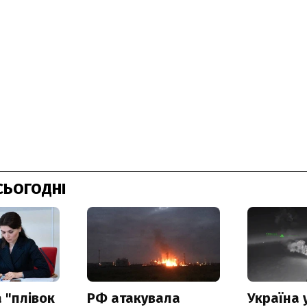
СЬОГОДНІ
 "плівок
РФ атакувала
Україна 