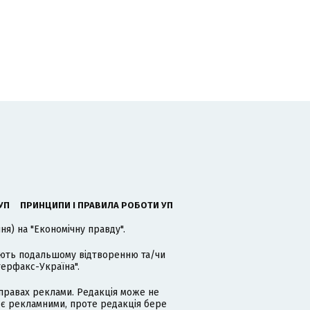
УП
ПРИНЦИПИ І ПРАВИЛА РОБОТИ УП
я) на "Економічну правду".
гають подальшому відтворенню та/чи
терфакс-Україна".
равах реклами. Редакція може не
 є рекламними, проте редакція бере