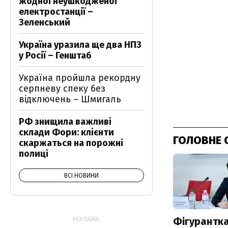
жодної неушкодженої
електростанції –
Зеленський
Україна уразила ще два НПЗ
у Росії – Генштаб
Україна пройшла рекордну
серпневу спеку без
відключень – Шмигаль
РФ знищила важливі
склади Фори: клієнти
ГОЛОВНЕ 
скаржаться на порожні
полиці
ВСІ НОВИНИ
Фігурантка
РЕКЛАМА: