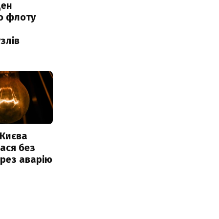
ден
о флоту
злів
 Києва
ася без
ерез аварію