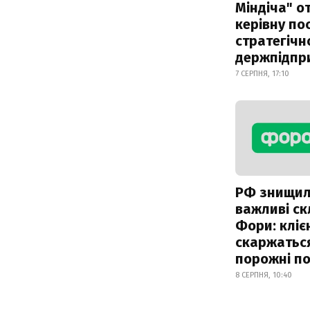
Міндіча" 
керівну по
стратегічн
держпідпр
7 СЕРПНЯ, 17:10
РФ знищи
важливі с
Фори: кліє
скаржатьс
порожні по
8 СЕРПНЯ, 10:40