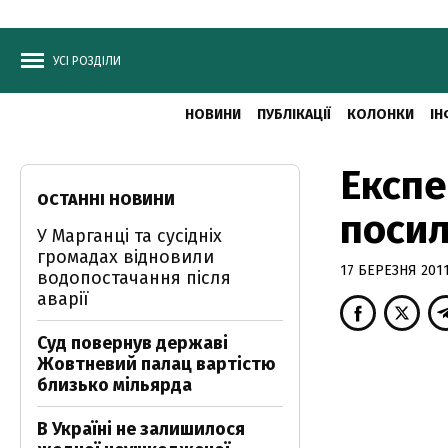
УСІ РОЗДІЛИ
НОВИНИ
ПУБЛІКАЦІЇ
КОЛОНКИ
ІН
Експе
ОСТАННІ НОВИНИ
посил
У Марганці та сусідніх
громадах відновили
17 БЕРЕЗНЯ 2011
водопостачання після
аварії
Суд повернув державі
Жовтневий палац вартістю
близько мільярда
В Україні не залишилося