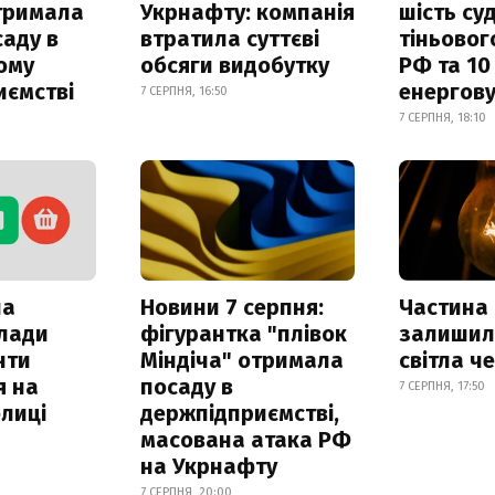
отримала
Укрнафту: компанія
шість су
саду в
втратила суттєві
тіньовог
ому
обсяги видобутку
РФ та 10
иємстві
енергову
7 СЕРПНЯ, 16:50
7 СЕРПНЯ, 18:10
ла
Новини 7 серпня:
Частина
клади
фігурантка "плівок
залишил
нти
Міндіча" отримала
світла ч
я на
посаду в
7 СЕРПНЯ, 17:50
лиці
держпідприємстві,
масована атака РФ
на Укрнафту
7 СЕРПНЯ, 20:00